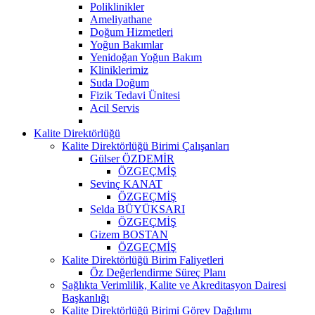
Poliklinikler
Ameliyathane
Doğum Hizmetleri
Yoğun Bakımlar
Yenidoğan Yoğun Bakım
Kliniklerimiz
Suda Doğum
Fizik Tedavi Ünitesi
Acil Servis
Kalite Direktörlüğü
Kalite Direktörlüğü Birimi Çalışanları
Gülser ÖZDEMİR
ÖZGEÇMİŞ
Sevinç KANAT
ÖZGEÇMİŞ
Selda BÜYÜKSARI
ÖZGEÇMİŞ
Gizem BOSTAN
ÖZGEÇMİŞ
Kalite Direktörlüğü Birim Faliyetleri
Öz Değerlendirme Süreç Planı
Sağlıkta Verimlilik, Kalite ve Akreditasyon Dairesi
Başkanlığı
Kalite Direktörlüğü Birimi Görev Dağılımı