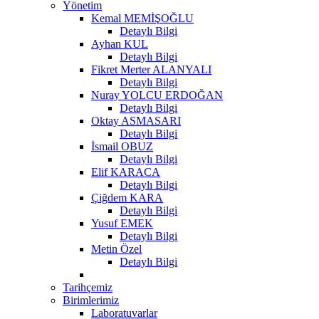
Yönetim
Kemal MEMİŞOĞLU
Detaylı Bilgi
Ayhan KUL
Detaylı Bilgi
Fikret Merter ALANYALI
Detaylı Bilgi
Nuray YOLCU ERDOĞAN
Detaylı Bilgi
Oktay ASMASARI
Detaylı Bilgi
İsmail OBUZ
Detaylı Bilgi
Elif KARACA
Detaylı Bilgi
Çiğdem KARA
Detaylı Bilgi
Yusuf EMEK
Detaylı Bilgi
Metin Özel
Detaylı Bilgi
Tarihçemiz
Birimlerimiz
Laboratuvarlar