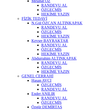
Melahat ÖZ
RANDEVU AL
ÖZGEÇMİŞ
HEKİME YAZIN
FİZİK TEDAVİ
N.Gül ÖZCAN ALTINKAPAK
RANDEVU AL
ÖZGEÇMİŞ
HEKİME YAZIN
Kevser BAYRAKTAR
RANDEVU AL
ÖZGEÇMİŞ
HEKİME YAZIN
Abdurrahim ALTINKAPAK
RANDEVU AL
ÖZGEÇMİŞ
HEKİME YAZIN
GENEL CERRAHİ
Hasan AVCI
ÖZGEÇMİŞ
RANDEVU AL
Ender ANILIR
RANDEVU AL
ÖZGEÇMİŞ
Özgür DEMİRTAŞ