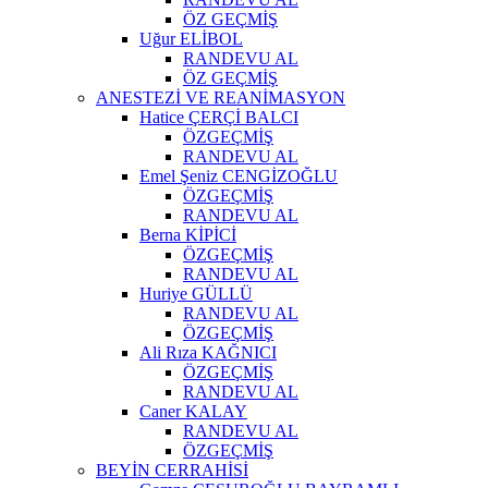
ÖZ GEÇMİŞ
Uğur ELİBOL
RANDEVU AL
ÖZ GEÇMİŞ
ANESTEZİ VE REANİMASYON
Hatice ÇERÇİ BALCI
ÖZGEÇMİŞ
RANDEVU AL
Emel Şeniz CENGİZOĞLU
ÖZGEÇMİŞ
RANDEVU AL
Berna KİPİCİ
ÖZGEÇMİŞ
RANDEVU AL
Huriye GÜLLÜ
RANDEVU AL
ÖZGEÇMİŞ
Ali Rıza KAĞNICI
ÖZGEÇMİŞ
RANDEVU AL
Caner KALAY
RANDEVU AL
ÖZGEÇMİŞ
BEYİN CERRAHİSİ