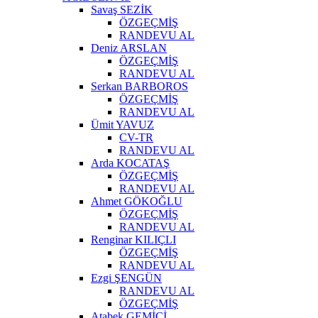
Savaş SEZİK
ÖZGEÇMİŞ
RANDEVU AL
Deniz ARSLAN
ÖZGEÇMİŞ
RANDEVU AL
Serkan BARBOROS
ÖZGEÇMİŞ
RANDEVU AL
Ümit YAVUZ
CV-TR
RANDEVU AL
Arda KOCATAŞ
ÖZGEÇMİŞ
RANDEVU AL
Ahmet GÖKOĞLU
ÖZGEÇMİŞ
RANDEVU AL
Renginar KILIÇLI
ÖZGEÇMİŞ
RANDEVU AL
Ezgi ŞENGÜN
RANDEVU AL
ÖZGEÇMİŞ
Atabek GEMİCİ