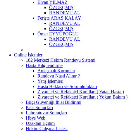
Elvan YILMAZ
ÖZGEÇMİŞ
RANDEVU AL
Ferişte ARAS KALAY
RANDEVU AL
ÖZGEÇMİŞ
Ömer EYYÜPOĞLU
RANDEVU AL
ÖZGEÇMİŞ
Online İşlemler
182 Merkezi Hekim Randevu Sistemi
Hasta Bilgilendirme
Anlaşmalı Kurumlar
Randevu Nasıl Alınır ?
Yatış İşlemleri
Hasta Hakları ve Sorumlulukları
Ziyaretçi ve Refakatçi Kuralları ( Yatan Hasta )
Ziyaretçi ve Refakatçi Kuralları ( Yoğun Bakım )
Bilgi Güvenliği İhlal Bildirimi
Pacs Sonuçları
Laboratuvar Sonuçları
Hbys Web
Uzaktan Eğitim
Hekim Çalışma Listesi