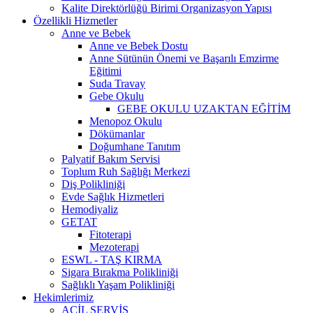
Kalite Direktörlüğü Birimi Organizasyon Yapısı
Özellikli Hizmetler
Anne ve Bebek
Anne ve Bebek Dostu
Anne Sütünün Önemi ve Başarılı Emzirme
Eğitimi
Suda Travay
Gebe Okulu
GEBE OKULU UZAKTAN EĞİTİM
Menopoz Okulu
Dökümanlar
Doğumhane Tanıtım
Palyatif Bakım Servisi
Toplum Ruh Sağlığı Merkezi
Diş Polikliniği
Evde Sağlık Hizmetleri
Hemodiyaliz
GETAT
Fitoterapi
Mezoterapi
ESWL - TAŞ KIRMA
Sigara Bırakma Polikliniği
Sağlıklı Yaşam Polikliniği
Hekimlerimiz
ACİL SERVİS