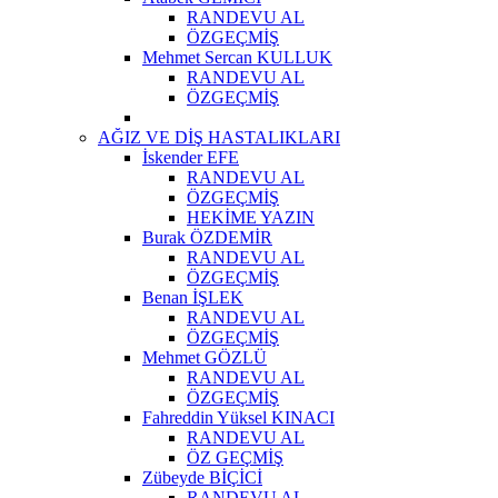
RANDEVU AL
ÖZGEÇMİŞ
Mehmet Sercan KULLUK
RANDEVU AL
ÖZGEÇMİŞ
AĞIZ VE DİŞ HASTALIKLARI
İskender EFE
RANDEVU AL
ÖZGEÇMİŞ
HEKİME YAZIN
Burak ÖZDEMİR
RANDEVU AL
ÖZGEÇMİŞ
Benan İŞLEK
RANDEVU AL
ÖZGEÇMİŞ
Mehmet GÖZLÜ
RANDEVU AL
ÖZGEÇMİŞ
Fahreddin Yüksel KINACI
RANDEVU AL
ÖZ GEÇMİŞ
Zübeyde BİÇİCİ
RANDEVU AL