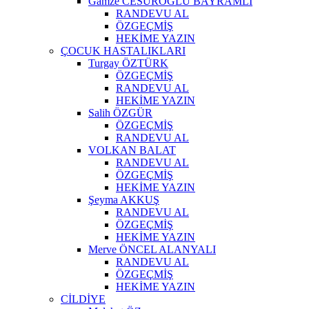
Gamze CESUROĞLU BAYRAMLI
RANDEVU AL
ÖZGEÇMİŞ
HEKİME YAZIN
ÇOCUK HASTALIKLARI
Turgay ÖZTÜRK
ÖZGEÇMİŞ
RANDEVU AL
HEKİME YAZIN
Salih ÖZGÜR
ÖZGEÇMİŞ
RANDEVU AL
VOLKAN BALAT
RANDEVU AL
ÖZGEÇMİŞ
HEKİME YAZIN
Şeyma AKKUŞ
RANDEVU AL
ÖZGEÇMİŞ
HEKİME YAZIN
Merve ÖNCEL ALANYALI
RANDEVU AL
ÖZGEÇMİŞ
HEKİME YAZIN
CİLDİYE