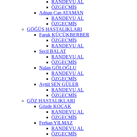
RANDEVU AL
ÖZGEÇMİŞ
Adnan Can ATAMAN
RANDEVU AL
ÖZGEÇMİŞ
GÖĞÜS HASTALIKLARI
Faruk KÜÇÜKBERBER
ÖZGEÇMİŞ
RANDEVU AL
Seçil BALAT
RANDEVU AL
ÖZGEÇMİŞ
Nalan GÖLOĞLU
RANDEVU AL
ÖZGEÇMİŞ
Aytül ŞEN GÜLER
RANDEVU AL
ÖZGEÇMİŞ
GÖZ HASTALIKLARI
Gözde KOÇAK
RANDEVU AL
ÖZGEÇMİŞ
Ferhan YILMAZ
RANDEVU AL
ÖZGEÇMİŞ