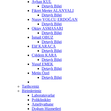
Ayhan KUL
Detaylı Bilgi
Fikret Merter ALANYALI
Detaylı Bilgi
Nuray YOLCU ERDOĞAN
Detaylı Bilgi
Oktay ASMASARI
Detaylı Bilgi
İsmail OBUZ
Detaylı Bilgi
Elif KARACA
Detaylı Bilgi
Çiğdem KARA
Detaylı Bilgi
Yusuf EMEK
Detaylı Bilgi
Metin Özel
Detaylı Bilgi
Tarihçemiz
Birimlerimiz
Laboratuvarlar
Poliklinikler
Ameliyathane
Doğum Hizmetleri