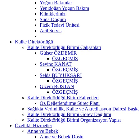
Yoğun Bakımlar
Yenidoğan Yoğun Bakım
Kliniklerimiz
Suda Doğum
Fizik Tedavi Ünitesi
Acil Servis
Kalite Direktörlüğü
Kalite Direktörlüğü Birimi Çalışanları
Gülser ÖZDEMİR
ÖZGEÇMİŞ
Sevinç KANAT
ÖZGEÇMİŞ
Selda BÜYÜKSARI
ÖZGEÇMİŞ
Gizem BOSTAN
ÖZGEÇMİŞ
Kalite Direktörlüğü Birim Faliyetleri
Öz Değerlendirme Süreç Planı
Sağlıkta Verimlilik, Kalite ve Akreditasyon Dairesi Başka
Kalite Direktörlüğü Birimi Görev Dağılımı
Kalite Direktörlüğü Birimi Organizasyon Yapısı
Özellikli Hizmetler
Anne ve Bebek
Anne ve Bebek Dostu