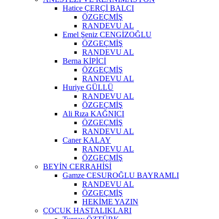
Hatice ÇERÇİ BALCI
ÖZGEÇMİŞ
RANDEVU AL
Emel Şeniz CENGİZOĞLU
ÖZGEÇMİŞ
RANDEVU AL
Berna KİPİCİ
ÖZGEÇMİŞ
RANDEVU AL
Huriye GÜLLÜ
RANDEVU AL
ÖZGEÇMİŞ
Ali Rıza KAĞNICI
ÖZGEÇMİŞ
RANDEVU AL
Caner KALAY
RANDEVU AL
ÖZGEÇMİŞ
BEYİN CERRAHİSİ
Gamze CESUROĞLU BAYRAMLI
RANDEVU AL
ÖZGEÇMİŞ
HEKİME YAZIN
ÇOCUK HASTALIKLARI