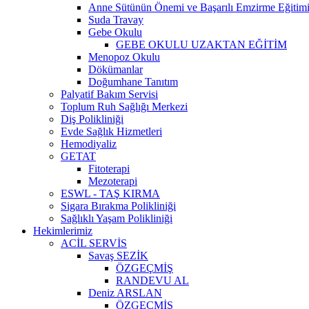
Anne Sütünün Önemi ve Başarılı Emzirme Eğitim
Suda Travay
Gebe Okulu
GEBE OKULU UZAKTAN EĞİTİM
Menopoz Okulu
Dökümanlar
Doğumhane Tanıtım
Palyatif Bakım Servisi
Toplum Ruh Sağlığı Merkezi
Diş Polikliniği
Evde Sağlık Hizmetleri
Hemodiyaliz
GETAT
Fitoterapi
Mezoterapi
ESWL - TAŞ KIRMA
Sigara Bırakma Polikliniği
Sağlıklı Yaşam Polikliniği
Hekimlerimiz
ACİL SERVİS
Savaş SEZİK
ÖZGEÇMİŞ
RANDEVU AL
Deniz ARSLAN
ÖZGEÇMİŞ