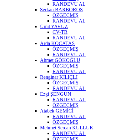
RANDEVU AL
Serkan BARBOROS
ÖZGEÇMİŞ
RANDEVU AL
Ümit YAVUZ
CV-TR
RANDEVU AL
Arda KOCATAŞ
ÖZGEÇMİŞ
RANDEVU AL
Ahmet GÖKOĞLU
ÖZGEÇMİŞ
RANDEVU AL
Renginar KILIÇLI
ÖZGEÇMİŞ
RANDEVU AL
Ezgi ŞENGÜN
RANDEVU AL
ÖZGEÇMİŞ
Atabek GEMİCİ
RANDEVU AL
ÖZGEÇMİŞ
Mehmet Sercan KULLUK
RANDEVU AL
ÖZGEÇMİŞ