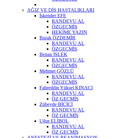
AĞIZ VE DİŞ HASTALIKLARI
İskender EFE
RANDEVU AL
ÖZGEÇMİŞ
HEKİME YAZIN
Burak ÖZDEMİR
RANDEVU AL
ÖZGEÇMİŞ
Benan İŞLEK
RANDEVU AL
ÖZGEÇMİŞ
Mehmet GÖZLÜ
RANDEVU AL
ÖZGEÇMİŞ
Fahreddin Yüksel KINACI
RANDEVU AL
ÖZ GEÇMİŞ
Zübeyde BİÇİCİ
RANDEVU AL
ÖZ GEÇMİŞ
Uğur ELİBOL
RANDEVU AL
ÖZ GEÇMİŞ
ANESTEZİ VE REANİMASYON