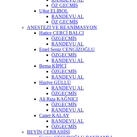
ÖZ GEÇMİŞ
Uğur ELİBOL
RANDEVU AL
ÖZ GEÇMİŞ
ANESTEZİ VE REANİMASYON
Hatice ÇERÇİ BALCI
ÖZGEÇMİŞ
RANDEVU AL
Emel Şeniz CENGİZOĞLU
ÖZGEÇMİŞ
RANDEVU AL
Berna KİPİCİ
ÖZGEÇMİŞ
RANDEVU AL
Huriye GÜLLÜ
RANDEVU AL
ÖZGEÇMİŞ
Ali Rıza KAĞNICI
ÖZGEÇMİŞ
RANDEVU AL
Caner KALAY
RANDEVU AL
ÖZGEÇMİŞ
BEYİN CERRAHİSİ