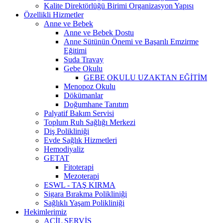
Kalite Direktörlüğü Birimi Organizasyon Yapısı
Özellikli Hizmetler
Anne ve Bebek
Anne ve Bebek Dostu
Anne Sütünün Önemi ve Başarılı Emzirme
Eğitimi
Suda Travay
Gebe Okulu
GEBE OKULU UZAKTAN EĞİTİM
Menopoz Okulu
Dökümanlar
Doğumhane Tanıtım
Palyatif Bakım Servisi
Toplum Ruh Sağlığı Merkezi
Diş Polikliniği
Evde Sağlık Hizmetleri
Hemodiyaliz
GETAT
Fitoterapi
Mezoterapi
ESWL - TAŞ KIRMA
Sigara Bırakma Polikliniği
Sağlıklı Yaşam Polikliniği
Hekimlerimiz
ACİL SERVİS