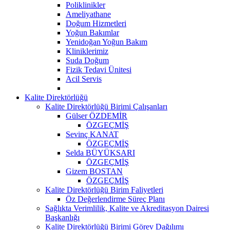
Poliklinikler
Ameliyathane
Doğum Hizmetleri
Yoğun Bakımlar
Yenidoğan Yoğun Bakım
Kliniklerimiz
Suda Doğum
Fizik Tedavi Ünitesi
Acil Servis
Kalite Direktörlüğü
Kalite Direktörlüğü Birimi Çalışanları
Gülser ÖZDEMİR
ÖZGEÇMİŞ
Sevinç KANAT
ÖZGEÇMİŞ
Selda BÜYÜKSARI
ÖZGEÇMİŞ
Gizem BOSTAN
ÖZGEÇMİŞ
Kalite Direktörlüğü Birim Faliyetleri
Öz Değerlendirme Süreç Planı
Sağlıkta Verimlilik, Kalite ve Akreditasyon Dairesi
Başkanlığı
Kalite Direktörlüğü Birimi Görev Dağılımı