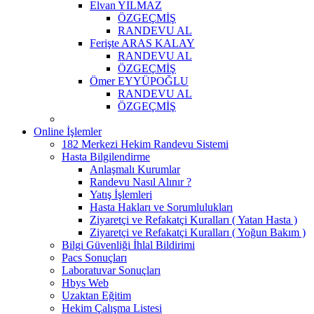
Elvan YILMAZ
ÖZGEÇMİŞ
RANDEVU AL
Ferişte ARAS KALAY
RANDEVU AL
ÖZGEÇMİŞ
Ömer EYYÜPOĞLU
RANDEVU AL
ÖZGEÇMİŞ
Online İşlemler
182 Merkezi Hekim Randevu Sistemi
Hasta Bilgilendirme
Anlaşmalı Kurumlar
Randevu Nasıl Alınır ?
Yatış İşlemleri
Hasta Hakları ve Sorumlulukları
Ziyaretçi ve Refakatçi Kuralları ( Yatan Hasta )
Ziyaretçi ve Refakatçi Kuralları ( Yoğun Bakım )
Bilgi Güvenliği İhlal Bildirimi
Pacs Sonuçları
Laboratuvar Sonuçları
Hbys Web
Uzaktan Eğitim
Hekim Çalışma Listesi