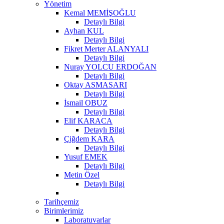
Yönetim
Kemal MEMİŞOĞLU
Detaylı Bilgi
Ayhan KUL
Detaylı Bilgi
Fikret Merter ALANYALI
Detaylı Bilgi
Nuray YOLCU ERDOĞAN
Detaylı Bilgi
Oktay ASMASARI
Detaylı Bilgi
İsmail OBUZ
Detaylı Bilgi
Elif KARACA
Detaylı Bilgi
Çiğdem KARA
Detaylı Bilgi
Yusuf EMEK
Detaylı Bilgi
Metin Özel
Detaylı Bilgi
Tarihçemiz
Birimlerimiz
Laboratuvarlar