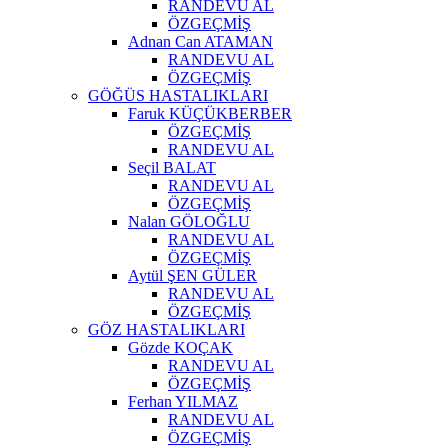
RANDEVU AL
ÖZGEÇMİŞ
Adnan Can ATAMAN
RANDEVU AL
ÖZGEÇMİŞ
GÖĞÜS HASTALIKLARI
Faruk KÜÇÜKBERBER
ÖZGEÇMİŞ
RANDEVU AL
Seçil BALAT
RANDEVU AL
ÖZGEÇMİŞ
Nalan GÖLOĞLU
RANDEVU AL
ÖZGEÇMİŞ
Aytül ŞEN GÜLER
RANDEVU AL
ÖZGEÇMİŞ
GÖZ HASTALIKLARI
Gözde KOÇAK
RANDEVU AL
ÖZGEÇMİŞ
Ferhan YILMAZ
RANDEVU AL
ÖZGEÇMİŞ