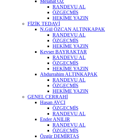
Melahat ÖZ
RANDEVU AL
ÖZGEÇMİŞ
HEKİME YAZIN
FİZİK TEDAVİ
N.Gül ÖZCAN ALTINKAPAK
RANDEVU AL
ÖZGEÇMİŞ
HEKİME YAZIN
Kevser BAYRAKTAR
RANDEVU AL
ÖZGEÇMİŞ
HEKİME YAZIN
Abdurrahim ALTINKAPAK
RANDEVU AL
ÖZGEÇMİŞ
HEKİME YAZIN
GENEL CERRAHİ
Hasan AVCI
ÖZGEÇMİŞ
RANDEVU AL
Ender ANILIR
RANDEVU AL
ÖZGEÇMİŞ
Özgür DEMİRTAŞ