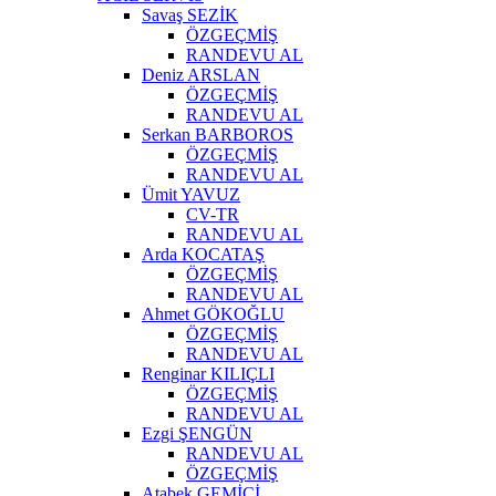
Savaş SEZİK
ÖZGEÇMİŞ
RANDEVU AL
Deniz ARSLAN
ÖZGEÇMİŞ
RANDEVU AL
Serkan BARBOROS
ÖZGEÇMİŞ
RANDEVU AL
Ümit YAVUZ
CV-TR
RANDEVU AL
Arda KOCATAŞ
ÖZGEÇMİŞ
RANDEVU AL
Ahmet GÖKOĞLU
ÖZGEÇMİŞ
RANDEVU AL
Renginar KILIÇLI
ÖZGEÇMİŞ
RANDEVU AL
Ezgi ŞENGÜN
RANDEVU AL
ÖZGEÇMİŞ
Atabek GEMİCİ