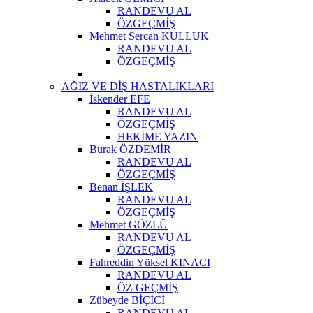
RANDEVU AL
ÖZGEÇMİŞ
Mehmet Sercan KULLUK
RANDEVU AL
ÖZGEÇMİŞ
AĞIZ VE DİŞ HASTALIKLARI
İskender EFE
RANDEVU AL
ÖZGEÇMİŞ
HEKİME YAZIN
Burak ÖZDEMİR
RANDEVU AL
ÖZGEÇMİŞ
Benan İŞLEK
RANDEVU AL
ÖZGEÇMİŞ
Mehmet GÖZLÜ
RANDEVU AL
ÖZGEÇMİŞ
Fahreddin Yüksel KINACI
RANDEVU AL
ÖZ GEÇMİŞ
Zübeyde BİÇİCİ
RANDEVU AL