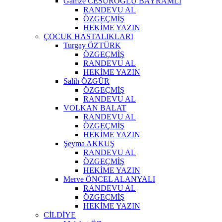
Gamze CESUROĞLU BAYRAMLI
RANDEVU AL
ÖZGEÇMİŞ
HEKİME YAZIN
ÇOCUK HASTALIKLARI
Turgay ÖZTÜRK
ÖZGEÇMİŞ
RANDEVU AL
HEKİME YAZIN
Salih ÖZGÜR
ÖZGEÇMİŞ
RANDEVU AL
VOLKAN BALAT
RANDEVU AL
ÖZGEÇMİŞ
HEKİME YAZIN
Şeyma AKKUŞ
RANDEVU AL
ÖZGEÇMİŞ
HEKİME YAZIN
Merve ÖNCEL ALANYALI
RANDEVU AL
ÖZGEÇMİŞ
HEKİME YAZIN
CİLDİYE