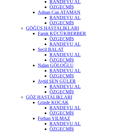
RANDEVU AL
ÖZGEÇMİŞ
Adnan Can ATAMAN
RANDEVU AL
ÖZGEÇMİŞ
GÖĞÜS HASTALIKLARI
Faruk KÜÇÜKBERBER
ÖZGEÇMİŞ
RANDEVU AL
Seçil BALAT
RANDEVU AL
ÖZGEÇMİŞ
Nalan GÖLOĞLU
RANDEVU AL
ÖZGEÇMİŞ
Aytül ŞEN GÜLER
RANDEVU AL
ÖZGEÇMİŞ
GÖZ HASTALIKLARI
Gözde KOÇAK
RANDEVU AL
ÖZGEÇMİŞ
Ferhan YILMAZ
RANDEVU AL
ÖZGEÇMİŞ