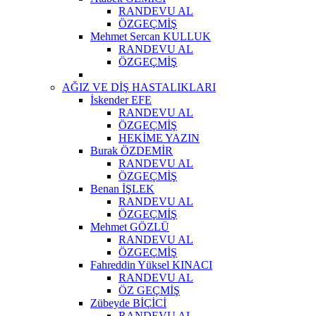
RANDEVU AL
ÖZGEÇMİŞ
Mehmet Sercan KULLUK
RANDEVU AL
ÖZGEÇMİŞ
AĞIZ VE DİŞ HASTALIKLARI
İskender EFE
RANDEVU AL
ÖZGEÇMİŞ
HEKİME YAZIN
Burak ÖZDEMİR
RANDEVU AL
ÖZGEÇMİŞ
Benan İŞLEK
RANDEVU AL
ÖZGEÇMİŞ
Mehmet GÖZLÜ
RANDEVU AL
ÖZGEÇMİŞ
Fahreddin Yüksel KINACI
RANDEVU AL
ÖZ GEÇMİŞ
Zübeyde BİÇİCİ
RANDEVU AL