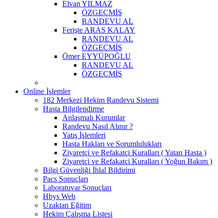
Elvan YILMAZ
ÖZGEÇMİŞ
RANDEVU AL
Ferişte ARAS KALAY
RANDEVU AL
ÖZGEÇMİŞ
Ömer EYYÜPOĞLU
RANDEVU AL
ÖZGEÇMİŞ
Online İşlemler
182 Merkezi Hekim Randevu Sistemi
Hasta Bilgilendirme
Anlaşmalı Kurumlar
Randevu Nasıl Alınır ?
Yatış İşlemleri
Hasta Hakları ve Sorumlulukları
Ziyaretçi ve Refakatçi Kuralları ( Yatan Hasta )
Ziyaretçi ve Refakatçi Kuralları ( Yoğun Bakım )
Bilgi Güvenliği İhlal Bildirimi
Pacs Sonuçları
Laboratuvar Sonuçları
Hbys Web
Uzaktan Eğitim
Hekim Çalışma Listesi