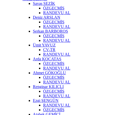
Savaş SEZİK
ÖZGEÇMİŞ
RANDEVU AL
Deniz ARSLAN
ÖZGEÇMİŞ
RANDEVU AL
Serkan BARBOROS
ÖZGEÇMİŞ
RANDEVU AL
Ümit YAVUZ
CV-TR
RANDEVU AL
Arda KOCATAŞ
ÖZGEÇMİŞ
RANDEVU AL
Ahmet GÖKOĞLU
ÖZGEÇMİŞ
RANDEVU AL
Renginar KILIÇLI
ÖZGEÇMİŞ
RANDEVU AL
Ezgi ŞENGÜN
RANDEVU AL
ÖZGEÇMİŞ
Atabek GEMİCİ