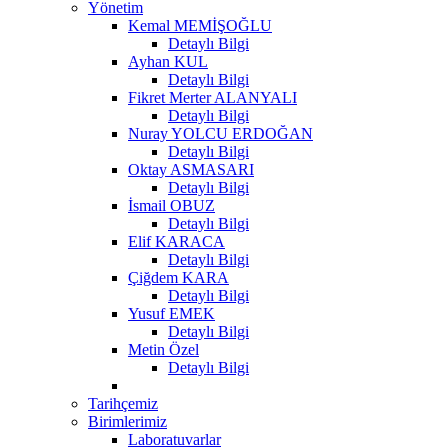
Yönetim
Kemal MEMİŞOĞLU
Detaylı Bilgi
Ayhan KUL
Detaylı Bilgi
Fikret Merter ALANYALI
Detaylı Bilgi
Nuray YOLCU ERDOĞAN
Detaylı Bilgi
Oktay ASMASARI
Detaylı Bilgi
İsmail OBUZ
Detaylı Bilgi
Elif KARACA
Detaylı Bilgi
Çiğdem KARA
Detaylı Bilgi
Yusuf EMEK
Detaylı Bilgi
Metin Özel
Detaylı Bilgi
Tarihçemiz
Birimlerimiz
Laboratuvarlar