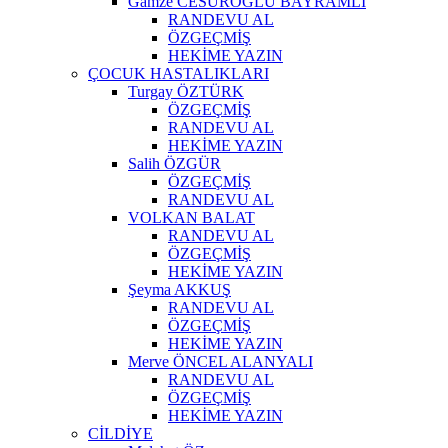
Gamze CESUROĞLU BAYRAMLI
RANDEVU AL
ÖZGEÇMİŞ
HEKİME YAZIN
ÇOCUK HASTALIKLARI
Turgay ÖZTÜRK
ÖZGEÇMİŞ
RANDEVU AL
HEKİME YAZIN
Salih ÖZGÜR
ÖZGEÇMİŞ
RANDEVU AL
VOLKAN BALAT
RANDEVU AL
ÖZGEÇMİŞ
HEKİME YAZIN
Şeyma AKKUŞ
RANDEVU AL
ÖZGEÇMİŞ
HEKİME YAZIN
Merve ÖNCEL ALANYALI
RANDEVU AL
ÖZGEÇMİŞ
HEKİME YAZIN
CİLDİYE