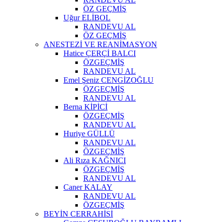
ÖZ GEÇMİŞ
Uğur ELİBOL
RANDEVU AL
ÖZ GEÇMİŞ
ANESTEZİ VE REANİMASYON
Hatice ÇERÇİ BALCI
ÖZGEÇMİŞ
RANDEVU AL
Emel Şeniz CENGİZOĞLU
ÖZGEÇMİŞ
RANDEVU AL
Berna KİPİCİ
ÖZGEÇMİŞ
RANDEVU AL
Huriye GÜLLÜ
RANDEVU AL
ÖZGEÇMİŞ
Ali Rıza KAĞNICI
ÖZGEÇMİŞ
RANDEVU AL
Caner KALAY
RANDEVU AL
ÖZGEÇMİŞ
BEYİN CERRAHİSİ