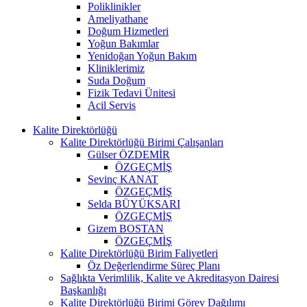
Poliklinikler
Ameliyathane
Doğum Hizmetleri
Yoğun Bakımlar
Yenidoğan Yoğun Bakım
Kliniklerimiz
Suda Doğum
Fizik Tedavi Ünitesi
Acil Servis
Kalite Direktörlüğü
Kalite Direktörlüğü Birimi Çalışanları
Gülser ÖZDEMİR
ÖZGEÇMİŞ
Sevinç KANAT
ÖZGEÇMİŞ
Selda BÜYÜKSARI
ÖZGEÇMİŞ
Gizem BOSTAN
ÖZGEÇMİŞ
Kalite Direktörlüğü Birim Faliyetleri
Öz Değerlendirme Süreç Planı
Sağlıkta Verimlilik, Kalite ve Akreditasyon Dairesi
Başkanlığı
Kalite Direktörlüğü Birimi Görev Dağılımı