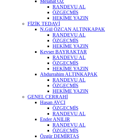
Melahat ÖZ
RANDEVU AL
ÖZGEÇMİŞ
HEKİME YAZIN
FİZİK TEDAVİ
N.Gül ÖZCAN ALTINKAPAK
RANDEVU AL
ÖZGEÇMİŞ
HEKİME YAZIN
Kevser BAYRAKTAR
RANDEVU AL
ÖZGEÇMİŞ
HEKİME YAZIN
Abdurrahim ALTINKAPAK
RANDEVU AL
ÖZGEÇMİŞ
HEKİME YAZIN
GENEL CERRAHİ
Hasan AVCI
ÖZGEÇMİŞ
RANDEVU AL
Ender ANILIR
RANDEVU AL
ÖZGEÇMİŞ
Özgür DEMİRTAŞ