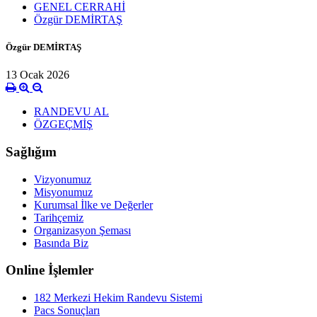
GENEL CERRAHİ
Özgür DEMİRTAŞ
Özgür DEMİRTAŞ
13 Ocak 2026
RANDEVU AL
ÖZGEÇMİŞ
Sağlığım
Vizyonumuz
Misyonumuz
Kurumsal İlke ve Değerler
Tarihçemiz
Organizasyon Şeması
Basında Biz
Online İşlemler
182 Merkezi Hekim Randevu Sistemi
Pacs Sonuçları