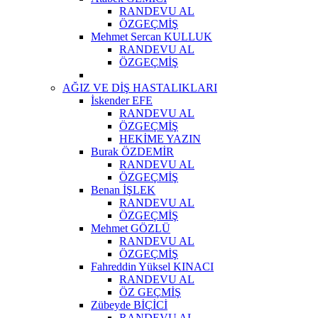
RANDEVU AL
ÖZGEÇMİŞ
Mehmet Sercan KULLUK
RANDEVU AL
ÖZGEÇMİŞ
AĞIZ VE DİŞ HASTALIKLARI
İskender EFE
RANDEVU AL
ÖZGEÇMİŞ
HEKİME YAZIN
Burak ÖZDEMİR
RANDEVU AL
ÖZGEÇMİŞ
Benan İŞLEK
RANDEVU AL
ÖZGEÇMİŞ
Mehmet GÖZLÜ
RANDEVU AL
ÖZGEÇMİŞ
Fahreddin Yüksel KINACI
RANDEVU AL
ÖZ GEÇMİŞ
Zübeyde BİÇİCİ
RANDEVU AL