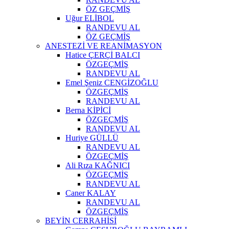
ÖZ GEÇMİŞ
Uğur ELİBOL
RANDEVU AL
ÖZ GEÇMİŞ
ANESTEZİ VE REANİMASYON
Hatice ÇERÇİ BALCI
ÖZGEÇMİŞ
RANDEVU AL
Emel Şeniz CENGİZOĞLU
ÖZGEÇMİŞ
RANDEVU AL
Berna KİPİCİ
ÖZGEÇMİŞ
RANDEVU AL
Huriye GÜLLÜ
RANDEVU AL
ÖZGEÇMİŞ
Ali Rıza KAĞNICI
ÖZGEÇMİŞ
RANDEVU AL
Caner KALAY
RANDEVU AL
ÖZGEÇMİŞ
BEYİN CERRAHİSİ