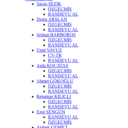
Savaş SEZİK
ÖZGEÇMİŞ
RANDEVU AL
Deniz ARSLAN
ÖZGEÇMİŞ
RANDEVU AL
Serkan BARBOROS
ÖZGEÇMİŞ
RANDEVU AL
Ümit YAVUZ
CV-TR
RANDEVU AL
Arda KOCATAŞ
ÖZGEÇMİŞ
RANDEVU AL
Ahmet GÖKOĞLU
ÖZGEÇMİŞ
RANDEVU AL
Renginar KILIÇLI
ÖZGEÇMİŞ
RANDEVU AL
Ezgi ŞENGÜN
RANDEVU AL
ÖZGEÇMİŞ
Atabek GEMİCİ