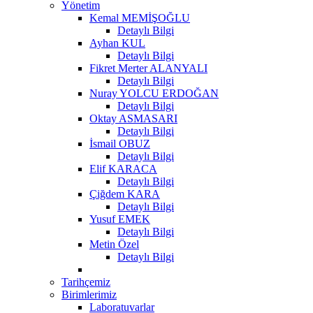
Yönetim
Kemal MEMİŞOĞLU
Detaylı Bilgi
Ayhan KUL
Detaylı Bilgi
Fikret Merter ALANYALI
Detaylı Bilgi
Nuray YOLCU ERDOĞAN
Detaylı Bilgi
Oktay ASMASARI
Detaylı Bilgi
İsmail OBUZ
Detaylı Bilgi
Elif KARACA
Detaylı Bilgi
Çiğdem KARA
Detaylı Bilgi
Yusuf EMEK
Detaylı Bilgi
Metin Özel
Detaylı Bilgi
Tarihçemiz
Birimlerimiz
Laboratuvarlar