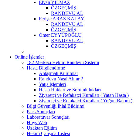
Elvan YILMAZ
ÖZGEÇMİŞ
RANDEVU AL
Ferişte ARAS KALAY
RANDEVU AL
ÖZGEÇMİŞ
Ömer EYYÜPOĞLU
RANDEVU AL
ÖZGEÇMİŞ
Online İşlemler
182 Merkezi Hekim Randevu Sistemi
Hasta Bilgilendirme
Anlaşmalı Kurumlar
Randevu Nasıl Alınır ?
Yatış İşlemleri
Hasta Hakları ve Sorumlulukları
Ziyaretçi ve Refakatçi Kuralları ( Yatan Hasta )
Ziyaretçi ve Refakatçi Kuralları ( Yoğun Bakım )
Bilgi Güvenliği İhlal Bildirimi
Pacs Sonuçları
Laboratuvar Sonuçları
Hbys Web
Uzaktan Eğitim
Hekim Çalışma Listesi