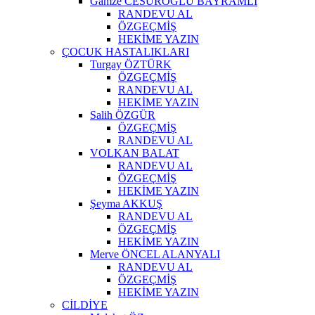
Gamze CESUROĞLU BAYRAMLI
RANDEVU AL
ÖZGEÇMİŞ
HEKİME YAZIN
ÇOCUK HASTALIKLARI
Turgay ÖZTÜRK
ÖZGEÇMİŞ
RANDEVU AL
HEKİME YAZIN
Salih ÖZGÜR
ÖZGEÇMİŞ
RANDEVU AL
VOLKAN BALAT
RANDEVU AL
ÖZGEÇMİŞ
HEKİME YAZIN
Şeyma AKKUŞ
RANDEVU AL
ÖZGEÇMİŞ
HEKİME YAZIN
Merve ÖNCEL ALANYALI
RANDEVU AL
ÖZGEÇMİŞ
HEKİME YAZIN
CİLDİYE