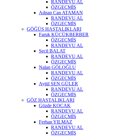
RANDEVU AL
ÖZGEÇMİŞ
Adnan Can ATAMAN
RANDEVU AL
ÖZGEÇMİŞ
GÖĞÜS HASTALIKLARI
Faruk KÜÇÜKBERBER
ÖZGEÇMİŞ
RANDEVU AL
Seçil BALAT
RANDEVU AL
ÖZGEÇMİŞ
Nalan GÖLOĞLU
RANDEVU AL
ÖZGEÇMİŞ
Aytül ŞEN GÜLER
RANDEVU AL
ÖZGEÇMİŞ
GÖZ HASTALIKLARI
Gözde KOÇAK
RANDEVU AL
ÖZGEÇMİŞ
Ferhan YILMAZ
RANDEVU AL
ÖZGEÇMİŞ