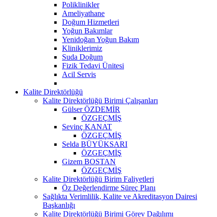
Poliklinikler
Ameliyathane
Doğum Hizmetleri
Yoğun Bakımlar
Yenidoğan Yoğun Bakım
Kliniklerimiz
Suda Doğum
Fizik Tedavi Ünitesi
Acil Servis
Kalite Direktörlüğü
Kalite Direktörlüğü Birimi Çalışanları
Gülser ÖZDEMİR
ÖZGEÇMİŞ
Sevinç KANAT
ÖZGEÇMİŞ
Selda BÜYÜKSARI
ÖZGEÇMİŞ
Gizem BOSTAN
ÖZGEÇMİŞ
Kalite Direktörlüğü Birim Faliyetleri
Öz Değerlendirme Süreç Planı
Sağlıkta Verimlilik, Kalite ve Akreditasyon Dairesi
Başkanlığı
Kalite Direktörlüğü Birimi Görev Dağılımı