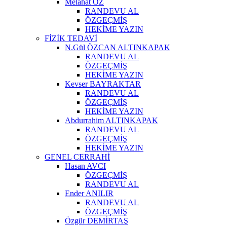
Melahat ÖZ
RANDEVU AL
ÖZGEÇMİŞ
HEKİME YAZIN
FİZİK TEDAVİ
N.Gül ÖZCAN ALTINKAPAK
RANDEVU AL
ÖZGEÇMİŞ
HEKİME YAZIN
Kevser BAYRAKTAR
RANDEVU AL
ÖZGEÇMİŞ
HEKİME YAZIN
Abdurrahim ALTINKAPAK
RANDEVU AL
ÖZGEÇMİŞ
HEKİME YAZIN
GENEL CERRAHİ
Hasan AVCI
ÖZGEÇMİŞ
RANDEVU AL
Ender ANILIR
RANDEVU AL
ÖZGEÇMİŞ
Özgür DEMİRTAŞ