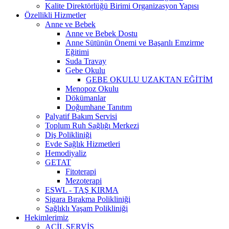
Kalite Direktörlüğü Birimi Organizasyon Yapısı
Özellikli Hizmetler
Anne ve Bebek
Anne ve Bebek Dostu
Anne Sütünün Önemi ve Başarılı Emzirme
Eğitimi
Suda Travay
Gebe Okulu
GEBE OKULU UZAKTAN EĞİTİM
Menopoz Okulu
Dökümanlar
Doğumhane Tanıtım
Palyatif Bakım Servisi
Toplum Ruh Sağlığı Merkezi
Diş Polikliniği
Evde Sağlık Hizmetleri
Hemodiyaliz
GETAT
Fitoterapi
Mezoterapi
ESWL - TAŞ KIRMA
Sigara Bırakma Polikliniği
Sağlıklı Yaşam Polikliniği
Hekimlerimiz
ACİL SERVİS