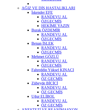
AĞIZ VE DİŞ HASTALIKLARI
İskender EFE
RANDEVU AL
ÖZGEÇMİŞ
HEKİME YAZIN
Burak ÖZDEMİR
RANDEVU AL
ÖZGEÇMİŞ
Benan İŞLEK
RANDEVU AL
ÖZGEÇMİŞ
Mehmet GÖZLÜ
RANDEVU AL
ÖZGEÇMİŞ
Fahreddin Yüksel KINACI
RANDEVU AL
ÖZ GEÇMİŞ
Zübeyde BİÇİCİ
RANDEVU AL
ÖZ GEÇMİŞ
Uğur ELİBOL
RANDEVU AL
ÖZ GEÇMİŞ
ANESTEZİ VE REANİMASYON