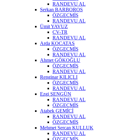
RANDEVU AL
Serkan BARBOROS
ÖZGEÇMİŞ
RANDEVU AL
Ümit YAVUZ
CV-TR
RANDEVU AL
Arda KOCATAŞ
ÖZGEÇMİŞ
RANDEVU AL
Ahmet GÖKOĞLU
ÖZGEÇMİŞ
RANDEVU AL
Renginar KILIÇLI
ÖZGEÇMİŞ
RANDEVU AL
Ezgi ŞENGÜN
RANDEVU AL
ÖZGEÇMİŞ
Atabek GEMİCİ
RANDEVU AL
ÖZGEÇMİŞ
Mehmet Sercan KULLUK
RANDEVU AL
ÖZGEÇMİŞ