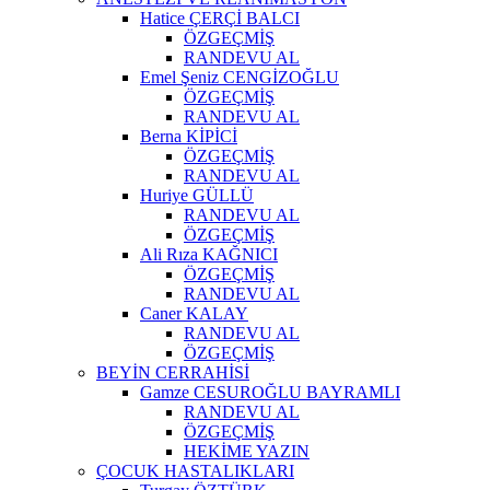
Hatice ÇERÇİ BALCI
ÖZGEÇMİŞ
RANDEVU AL
Emel Şeniz CENGİZOĞLU
ÖZGEÇMİŞ
RANDEVU AL
Berna KİPİCİ
ÖZGEÇMİŞ
RANDEVU AL
Huriye GÜLLÜ
RANDEVU AL
ÖZGEÇMİŞ
Ali Rıza KAĞNICI
ÖZGEÇMİŞ
RANDEVU AL
Caner KALAY
RANDEVU AL
ÖZGEÇMİŞ
BEYİN CERRAHİSİ
Gamze CESUROĞLU BAYRAMLI
RANDEVU AL
ÖZGEÇMİŞ
HEKİME YAZIN
ÇOCUK HASTALIKLARI