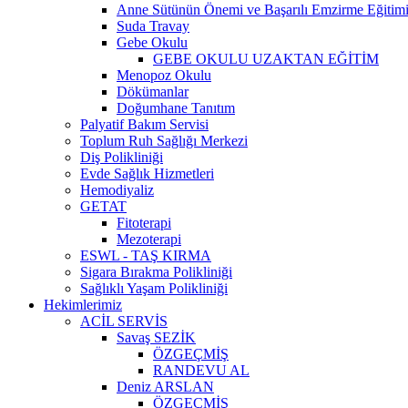
Anne Sütünün Önemi ve Başarılı Emzirme Eğitim
Suda Travay
Gebe Okulu
GEBE OKULU UZAKTAN EĞİTİM
Menopoz Okulu
Dökümanlar
Doğumhane Tanıtım
Palyatif Bakım Servisi
Toplum Ruh Sağlığı Merkezi
Diş Polikliniği
Evde Sağlık Hizmetleri
Hemodiyaliz
GETAT
Fitoterapi
Mezoterapi
ESWL - TAŞ KIRMA
Sigara Bırakma Polikliniği
Sağlıklı Yaşam Polikliniği
Hekimlerimiz
ACİL SERVİS
Savaş SEZİK
ÖZGEÇMİŞ
RANDEVU AL
Deniz ARSLAN
ÖZGEÇMİŞ