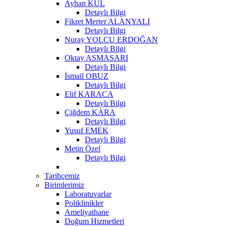
Ayhan KUL
Detaylı Bilgi
Fikret Merter ALANYALI
Detaylı Bilgi
Nuray YOLCU ERDOĞAN
Detaylı Bilgi
Oktay ASMASARI
Detaylı Bilgi
İsmail OBUZ
Detaylı Bilgi
Elif KARACA
Detaylı Bilgi
Çiğdem KARA
Detaylı Bilgi
Yusuf EMEK
Detaylı Bilgi
Metin Özel
Detaylı Bilgi
Tarihçemiz
Birimlerimiz
Laboratuvarlar
Poliklinikler
Ameliyathane
Doğum Hizmetleri