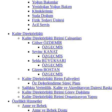
Yoğun Bakımlar
Yenidoğan Yoğun Bakım
Kliniklerimiz
Suda Doğum
Fizik Tedavi Ünitesi
Acil Servis
Kalite Direktörlüğü
Kalite Direktörlüğü Birimi Çalışanları
Gülser ÖZDEMİR
ÖZGEÇMİŞ
Sevinç KANAT
ÖZGEÇMİŞ
Selda BÜYÜKSARI
ÖZGEÇMİŞ
Gizem BOSTAN
ÖZGEÇMİŞ
Kalite Direktörlüğü Birim Faliyetleri
Öz Değerlendirme Süreç Planı
Sağlıkta Verimlilik, Kalite ve Akreditasyon Dairesi Başka
Kalite Direktörlüğü Birimi Görev Dağılımı
Kalite Direktörlüğü Birimi Organizasyon Yapısı
Özellikli Hizmetler
Anne ve Bebek
Anne ve Bebek Dostu