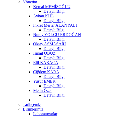
Yönetim
Kemal MEMİŞOĞLU
Detaylı Bilgi
Ayhan KUL
Detaylı Bilgi
Fikret Merter ALANYALI
Detaylı Bilgi
Nuray YOLCU ERDOĞAN
Detaylı Bilgi
Oktay ASMASARI
Detaylı Bilgi
İsmail OBUZ
Detaylı Bilgi
Elif KARACA
Detaylı Bilgi
Çiğdem KARA
Detaylı Bilgi
Yusuf EMEK
Detaylı Bilgi
Metin Özel
Detaylı Bilgi
Tarihçemiz
Birimlerimiz
Laboratuvarlar