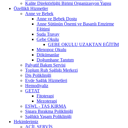
Kalite Direktörlüğü Birimi Organizasyon Yapısı
Özellikli Hizmetler
Anne ve Bebek
Anne ve Bebek Dostu
Anne Sütünün Önemi ve Başarılı Emzirme
Eğitimi
Suda Travay
Gebe Okulu
GEBE OKULU UZAKTAN EĞİTİM
Menopoz Okulu
Dökümanlar
Doğumhane Tanıtım
Palyatif Bakım Servisi
Toplum Ruh Sağlığı Merkezi
Diş Polikliniği
Evde Sağlık Hizmetleri
Hemodiyaliz
GETAT
Fitoterapi
Mezoterapi
ESWL - TAŞ KIRMA
Sigara Bırakma Polikliniği
Sağlıklı Yaşam Polikliniği
Hekimlerimiz
ACİL SERVİS