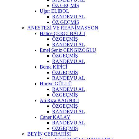
ÖZ GEÇMİŞ
Uğur ELİBOL
RANDEVU AL
ÖZ GEÇMİŞ
ANESTEZİ VE REANİMASYON
Hatice ÇERÇİ BALCI
ÖZGEÇMİŞ
RANDEVU AL
Emel Şeniz CENGİZOĞLU
ÖZGEÇMİŞ
RANDEVU AL
Berna KİPİCİ
ÖZGEÇMİŞ
RANDEVU AL
Huriye GÜLLÜ
RANDEVU AL
ÖZGEÇMİŞ
Ali Rıza KAĞNICI
ÖZGEÇMİŞ
RANDEVU AL
Caner KALAY
RANDEVU AL
ÖZGEÇMİŞ
BEYİN CERRAHİSİ