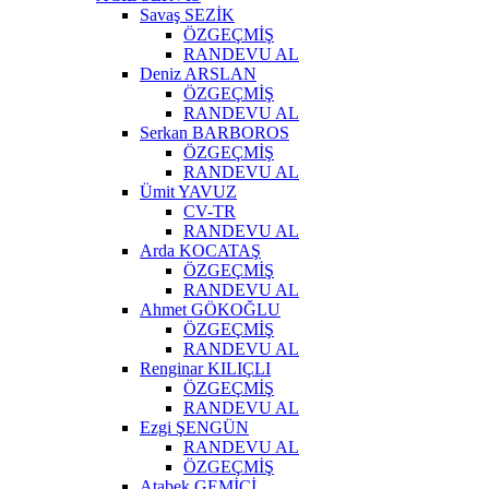
Savaş SEZİK
ÖZGEÇMİŞ
RANDEVU AL
Deniz ARSLAN
ÖZGEÇMİŞ
RANDEVU AL
Serkan BARBOROS
ÖZGEÇMİŞ
RANDEVU AL
Ümit YAVUZ
CV-TR
RANDEVU AL
Arda KOCATAŞ
ÖZGEÇMİŞ
RANDEVU AL
Ahmet GÖKOĞLU
ÖZGEÇMİŞ
RANDEVU AL
Renginar KILIÇLI
ÖZGEÇMİŞ
RANDEVU AL
Ezgi ŞENGÜN
RANDEVU AL
ÖZGEÇMİŞ
Atabek GEMİCİ