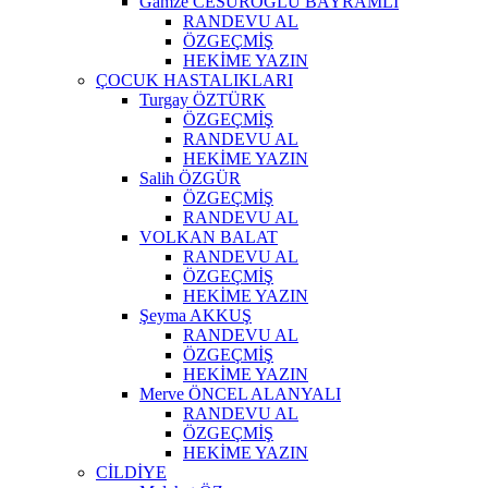
Gamze CESUROĞLU BAYRAMLI
RANDEVU AL
ÖZGEÇMİŞ
HEKİME YAZIN
ÇOCUK HASTALIKLARI
Turgay ÖZTÜRK
ÖZGEÇMİŞ
RANDEVU AL
HEKİME YAZIN
Salih ÖZGÜR
ÖZGEÇMİŞ
RANDEVU AL
VOLKAN BALAT
RANDEVU AL
ÖZGEÇMİŞ
HEKİME YAZIN
Şeyma AKKUŞ
RANDEVU AL
ÖZGEÇMİŞ
HEKİME YAZIN
Merve ÖNCEL ALANYALI
RANDEVU AL
ÖZGEÇMİŞ
HEKİME YAZIN
CİLDİYE