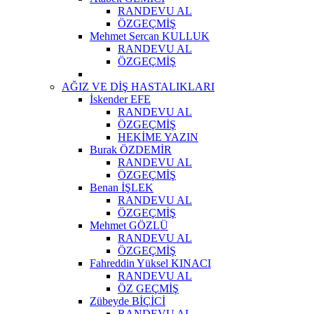
RANDEVU AL
ÖZGEÇMİŞ
Mehmet Sercan KULLUK
RANDEVU AL
ÖZGEÇMİŞ
AĞIZ VE DİŞ HASTALIKLARI
İskender EFE
RANDEVU AL
ÖZGEÇMİŞ
HEKİME YAZIN
Burak ÖZDEMİR
RANDEVU AL
ÖZGEÇMİŞ
Benan İŞLEK
RANDEVU AL
ÖZGEÇMİŞ
Mehmet GÖZLÜ
RANDEVU AL
ÖZGEÇMİŞ
Fahreddin Yüksel KINACI
RANDEVU AL
ÖZ GEÇMİŞ
Zübeyde BİÇİCİ
RANDEVU AL