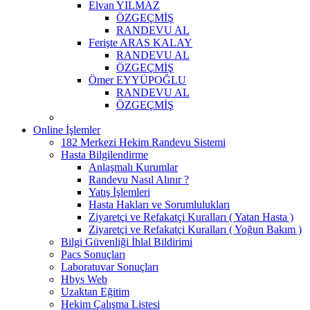
Elvan YILMAZ
ÖZGEÇMİŞ
RANDEVU AL
Ferişte ARAS KALAY
RANDEVU AL
ÖZGEÇMİŞ
Ömer EYYÜPOĞLU
RANDEVU AL
ÖZGEÇMİŞ
Online İşlemler
182 Merkezi Hekim Randevu Sistemi
Hasta Bilgilendirme
Anlaşmalı Kurumlar
Randevu Nasıl Alınır ?
Yatış İşlemleri
Hasta Hakları ve Sorumlulukları
Ziyaretçi ve Refakatçi Kuralları ( Yatan Hasta )
Ziyaretçi ve Refakatçi Kuralları ( Yoğun Bakım )
Bilgi Güvenliği İhlal Bildirimi
Pacs Sonuçları
Laboratuvar Sonuçları
Hbys Web
Uzaktan Eğitim
Hekim Çalışma Listesi