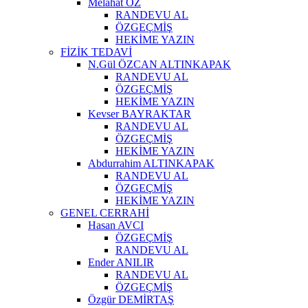
Melahat ÖZ
RANDEVU AL
ÖZGEÇMİŞ
HEKİME YAZIN
FİZİK TEDAVİ
N.Gül ÖZCAN ALTINKAPAK
RANDEVU AL
ÖZGEÇMİŞ
HEKİME YAZIN
Kevser BAYRAKTAR
RANDEVU AL
ÖZGEÇMİŞ
HEKİME YAZIN
Abdurrahim ALTINKAPAK
RANDEVU AL
ÖZGEÇMİŞ
HEKİME YAZIN
GENEL CERRAHİ
Hasan AVCI
ÖZGEÇMİŞ
RANDEVU AL
Ender ANILIR
RANDEVU AL
ÖZGEÇMİŞ
Özgür DEMİRTAŞ