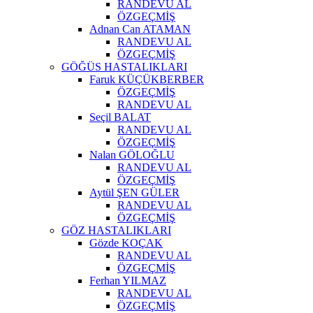
RANDEVU AL
ÖZGEÇMİŞ
Adnan Can ATAMAN
RANDEVU AL
ÖZGEÇMİŞ
GÖĞÜS HASTALIKLARI
Faruk KÜÇÜKBERBER
ÖZGEÇMİŞ
RANDEVU AL
Seçil BALAT
RANDEVU AL
ÖZGEÇMİŞ
Nalan GÖLOĞLU
RANDEVU AL
ÖZGEÇMİŞ
Aytül ŞEN GÜLER
RANDEVU AL
ÖZGEÇMİŞ
GÖZ HASTALIKLARI
Gözde KOÇAK
RANDEVU AL
ÖZGEÇMİŞ
Ferhan YILMAZ
RANDEVU AL
ÖZGEÇMİŞ