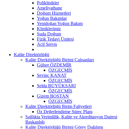
Poliklinikler
Ameliyathane
Doğum Hizmetleri
Yoğun Bakımlar
Yenidoğan Yoğun Bakım
Kliniklerimiz
Suda Doğum
Fizik Tedavi Ünitesi
Acil Servis
Kalite Direktörlüğü
Kalite Direktörlüğü Birimi Çalışanları
Gülser ÖZDEMİR
ÖZGEÇMİŞ
Sevinç KANAT
ÖZGEÇMİŞ
Selda BÜYÜKSARI
ÖZGEÇMİŞ
Gizem BOSTAN
ÖZGEÇMİŞ
Kalite Direktörlüğü Birim Faliyetleri
Öz Değerlendirme Süreç Planı
Sağlıkta Verimlilik, Kalite ve Akreditasyon Dairesi
Başkanlığı
Kalite Direktörlüğü Birimi Görev Dağılımı