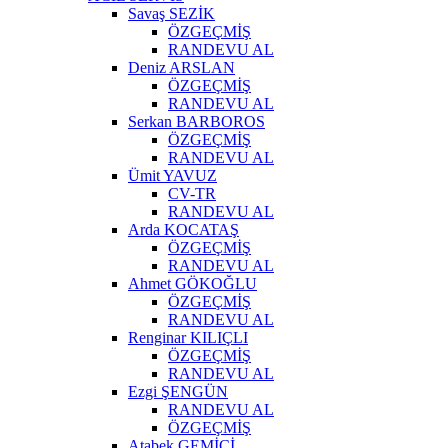
Savaş SEZİK
ÖZGEÇMİŞ
RANDEVU AL
Deniz ARSLAN
ÖZGEÇMİŞ
RANDEVU AL
Serkan BARBOROS
ÖZGEÇMİŞ
RANDEVU AL
Ümit YAVUZ
CV-TR
RANDEVU AL
Arda KOCATAŞ
ÖZGEÇMİŞ
RANDEVU AL
Ahmet GÖKOĞLU
ÖZGEÇMİŞ
RANDEVU AL
Renginar KILIÇLI
ÖZGEÇMİŞ
RANDEVU AL
Ezgi ŞENGÜN
RANDEVU AL
ÖZGEÇMİŞ
Atabek GEMİCİ