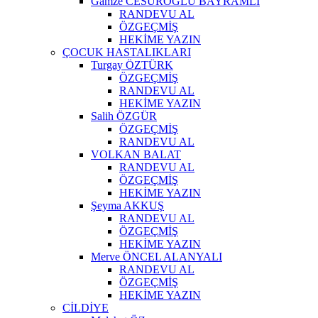
Gamze CESUROĞLU BAYRAMLI
RANDEVU AL
ÖZGEÇMİŞ
HEKİME YAZIN
ÇOCUK HASTALIKLARI
Turgay ÖZTÜRK
ÖZGEÇMİŞ
RANDEVU AL
HEKİME YAZIN
Salih ÖZGÜR
ÖZGEÇMİŞ
RANDEVU AL
VOLKAN BALAT
RANDEVU AL
ÖZGEÇMİŞ
HEKİME YAZIN
Şeyma AKKUŞ
RANDEVU AL
ÖZGEÇMİŞ
HEKİME YAZIN
Merve ÖNCEL ALANYALI
RANDEVU AL
ÖZGEÇMİŞ
HEKİME YAZIN
CİLDİYE