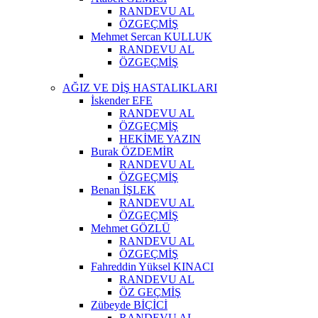
RANDEVU AL
ÖZGEÇMİŞ
Mehmet Sercan KULLUK
RANDEVU AL
ÖZGEÇMİŞ
AĞIZ VE DİŞ HASTALIKLARI
İskender EFE
RANDEVU AL
ÖZGEÇMİŞ
HEKİME YAZIN
Burak ÖZDEMİR
RANDEVU AL
ÖZGEÇMİŞ
Benan İŞLEK
RANDEVU AL
ÖZGEÇMİŞ
Mehmet GÖZLÜ
RANDEVU AL
ÖZGEÇMİŞ
Fahreddin Yüksel KINACI
RANDEVU AL
ÖZ GEÇMİŞ
Zübeyde BİÇİCİ
RANDEVU AL