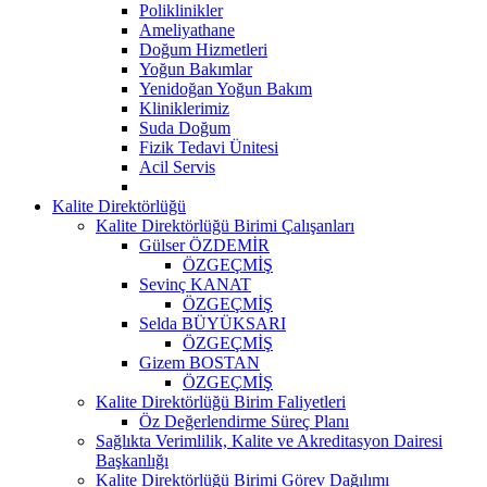
Poliklinikler
Ameliyathane
Doğum Hizmetleri
Yoğun Bakımlar
Yenidoğan Yoğun Bakım
Kliniklerimiz
Suda Doğum
Fizik Tedavi Ünitesi
Acil Servis
Kalite Direktörlüğü
Kalite Direktörlüğü Birimi Çalışanları
Gülser ÖZDEMİR
ÖZGEÇMİŞ
Sevinç KANAT
ÖZGEÇMİŞ
Selda BÜYÜKSARI
ÖZGEÇMİŞ
Gizem BOSTAN
ÖZGEÇMİŞ
Kalite Direktörlüğü Birim Faliyetleri
Öz Değerlendirme Süreç Planı
Sağlıkta Verimlilik, Kalite ve Akreditasyon Dairesi
Başkanlığı
Kalite Direktörlüğü Birimi Görev Dağılımı