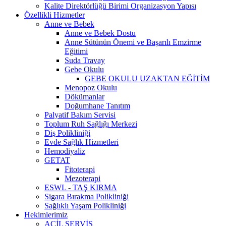
Kalite Direktörlüğü Birimi Organizasyon Yapısı
Özellikli Hizmetler
Anne ve Bebek
Anne ve Bebek Dostu
Anne Sütünün Önemi ve Başarılı Emzirme
Eğitimi
Suda Travay
Gebe Okulu
GEBE OKULU UZAKTAN EĞİTİM
Menopoz Okulu
Dökümanlar
Doğumhane Tanıtım
Palyatif Bakım Servisi
Toplum Ruh Sağlığı Merkezi
Diş Polikliniği
Evde Sağlık Hizmetleri
Hemodiyaliz
GETAT
Fitoterapi
Mezoterapi
ESWL - TAŞ KIRMA
Sigara Bırakma Polikliniği
Sağlıklı Yaşam Polikliniği
Hekimlerimiz
ACİL SERVİS