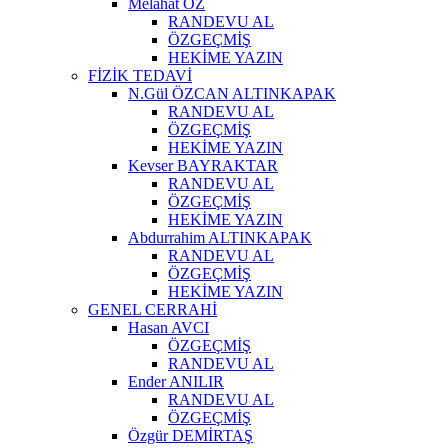
Melahat ÖZ
RANDEVU AL
ÖZGEÇMİŞ
HEKİME YAZIN
FİZİK TEDAVİ
N.Gül ÖZCAN ALTINKAPAK
RANDEVU AL
ÖZGEÇMİŞ
HEKİME YAZIN
Kevser BAYRAKTAR
RANDEVU AL
ÖZGEÇMİŞ
HEKİME YAZIN
Abdurrahim ALTINKAPAK
RANDEVU AL
ÖZGEÇMİŞ
HEKİME YAZIN
GENEL CERRAHİ
Hasan AVCI
ÖZGEÇMİŞ
RANDEVU AL
Ender ANILIR
RANDEVU AL
ÖZGEÇMİŞ
Özgür DEMİRTAŞ