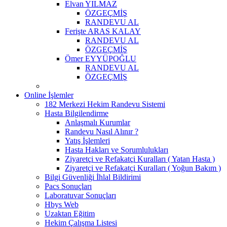
Elvan YILMAZ
ÖZGEÇMİŞ
RANDEVU AL
Ferişte ARAS KALAY
RANDEVU AL
ÖZGEÇMİŞ
Ömer EYYÜPOĞLU
RANDEVU AL
ÖZGEÇMİŞ
Online İşlemler
182 Merkezi Hekim Randevu Sistemi
Hasta Bilgilendirme
Anlaşmalı Kurumlar
Randevu Nasıl Alınır ?
Yatış İşlemleri
Hasta Hakları ve Sorumlulukları
Ziyaretçi ve Refakatçi Kuralları ( Yatan Hasta )
Ziyaretçi ve Refakatçi Kuralları ( Yoğun Bakım )
Bilgi Güvenliği İhlal Bildirimi
Pacs Sonuçları
Laboratuvar Sonuçları
Hbys Web
Uzaktan Eğitim
Hekim Çalışma Listesi