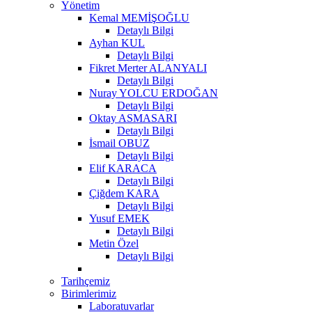
Yönetim
Kemal MEMİŞOĞLU
Detaylı Bilgi
Ayhan KUL
Detaylı Bilgi
Fikret Merter ALANYALI
Detaylı Bilgi
Nuray YOLCU ERDOĞAN
Detaylı Bilgi
Oktay ASMASARI
Detaylı Bilgi
İsmail OBUZ
Detaylı Bilgi
Elif KARACA
Detaylı Bilgi
Çiğdem KARA
Detaylı Bilgi
Yusuf EMEK
Detaylı Bilgi
Metin Özel
Detaylı Bilgi
Tarihçemiz
Birimlerimiz
Laboratuvarlar