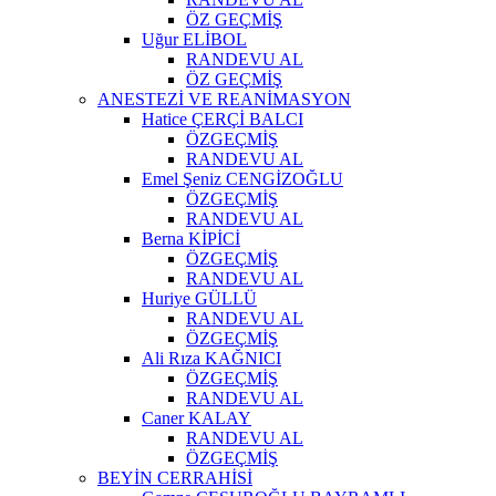
ÖZ GEÇMİŞ
Uğur ELİBOL
RANDEVU AL
ÖZ GEÇMİŞ
ANESTEZİ VE REANİMASYON
Hatice ÇERÇİ BALCI
ÖZGEÇMİŞ
RANDEVU AL
Emel Şeniz CENGİZOĞLU
ÖZGEÇMİŞ
RANDEVU AL
Berna KİPİCİ
ÖZGEÇMİŞ
RANDEVU AL
Huriye GÜLLÜ
RANDEVU AL
ÖZGEÇMİŞ
Ali Rıza KAĞNICI
ÖZGEÇMİŞ
RANDEVU AL
Caner KALAY
RANDEVU AL
ÖZGEÇMİŞ
BEYİN CERRAHİSİ