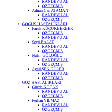
RANDEVU AL
ÖZGEÇMİŞ
Adnan Can ATAMAN
RANDEVU AL
ÖZGEÇMİŞ
GÖĞÜS HASTALIKLARI
Faruk KÜÇÜKBERBER
ÖZGEÇMİŞ
RANDEVU AL
Seçil BALAT
RANDEVU AL
ÖZGEÇMİŞ
Nalan GÖLOĞLU
RANDEVU AL
ÖZGEÇMİŞ
Aytül ŞEN GÜLER
RANDEVU AL
ÖZGEÇMİŞ
GÖZ HASTALIKLARI
Gözde KOÇAK
RANDEVU AL
ÖZGEÇMİŞ
Ferhan YILMAZ
RANDEVU AL
ÖZGEÇMİŞ