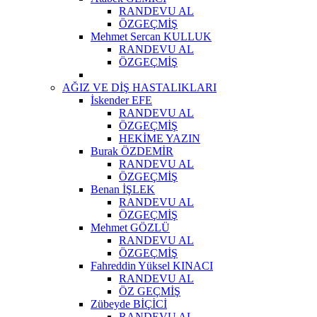
RANDEVU AL
ÖZGEÇMİŞ
Mehmet Sercan KULLUK
RANDEVU AL
ÖZGEÇMİŞ
AĞIZ VE DİŞ HASTALIKLARI
İskender EFE
RANDEVU AL
ÖZGEÇMİŞ
HEKİME YAZIN
Burak ÖZDEMİR
RANDEVU AL
ÖZGEÇMİŞ
Benan İŞLEK
RANDEVU AL
ÖZGEÇMİŞ
Mehmet GÖZLÜ
RANDEVU AL
ÖZGEÇMİŞ
Fahreddin Yüksel KINACI
RANDEVU AL
ÖZ GEÇMİŞ
Zübeyde BİÇİCİ
RANDEVU AL