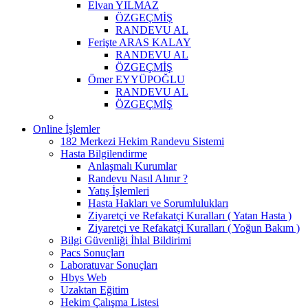
Elvan YILMAZ
ÖZGEÇMİŞ
RANDEVU AL
Ferişte ARAS KALAY
RANDEVU AL
ÖZGEÇMİŞ
Ömer EYYÜPOĞLU
RANDEVU AL
ÖZGEÇMİŞ
Online İşlemler
182 Merkezi Hekim Randevu Sistemi
Hasta Bilgilendirme
Anlaşmalı Kurumlar
Randevu Nasıl Alınır ?
Yatış İşlemleri
Hasta Hakları ve Sorumlulukları
Ziyaretçi ve Refakatçi Kuralları ( Yatan Hasta )
Ziyaretçi ve Refakatçi Kuralları ( Yoğun Bakım )
Bilgi Güvenliği İhlal Bildirimi
Pacs Sonuçları
Laboratuvar Sonuçları
Hbys Web
Uzaktan Eğitim
Hekim Çalışma Listesi