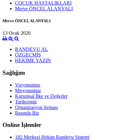
ÇOCUK HASTALIKLARI
Merve ÖNCEL ALANYALI
Merve ÖNCEL ALANYALI
13 Ocak 2026
RANDEVU AL
ÖZGEÇMİŞ
HEKİME YAZIN
Sağlığım
Vizyonumuz
Misyonumuz
Kurumsal İlke ve Değerler
Tarihçemiz
Organizasyon Şeması
Basında Biz
Online İşlemler
182 Merkezi Hekim Randevu Sistemi