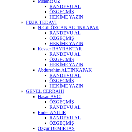
Melahat ÖZ
RANDEVU AL
ÖZGEÇMİŞ
HEKİME YAZIN
FİZİK TEDAVİ
N.Gül ÖZCAN ALTINKAPAK
RANDEVU AL
ÖZGEÇMİŞ
HEKİME YAZIN
Kevser BAYRAKTAR
RANDEVU AL
ÖZGEÇMİŞ
HEKİME YAZIN
Abdurrahim ALTINKAPAK
RANDEVU AL
ÖZGEÇMİŞ
HEKİME YAZIN
GENEL CERRAHİ
Hasan AVCI
ÖZGEÇMİŞ
RANDEVU AL
Ender ANILIR
RANDEVU AL
ÖZGEÇMİŞ
Özgür DEMİRTAŞ