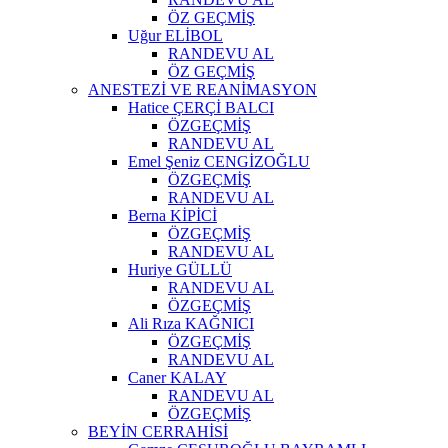
ÖZ GEÇMİŞ
Uğur ELİBOL
RANDEVU AL
ÖZ GEÇMİŞ
ANESTEZİ VE REANİMASYON
Hatice ÇERÇİ BALCI
ÖZGEÇMİŞ
RANDEVU AL
Emel Şeniz CENGİZOĞLU
ÖZGEÇMİŞ
RANDEVU AL
Berna KİPİCİ
ÖZGEÇMİŞ
RANDEVU AL
Huriye GÜLLÜ
RANDEVU AL
ÖZGEÇMİŞ
Ali Rıza KAĞNICI
ÖZGEÇMİŞ
RANDEVU AL
Caner KALAY
RANDEVU AL
ÖZGEÇMİŞ
BEYİN CERRAHİSİ