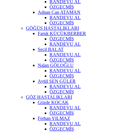
RANDEVU AL
ÖZGEÇMİŞ
Adnan Can ATAMAN
RANDEVU AL
ÖZGEÇMİŞ
GÖĞÜS HASTALIKLARI
Faruk KÜÇÜKBERBER
ÖZGEÇMİŞ
RANDEVU AL
Seçil BALAT
RANDEVU AL
ÖZGEÇMİŞ
Nalan GÖLOĞLU
RANDEVU AL
ÖZGEÇMİŞ
Aytül ŞEN GÜLER
RANDEVU AL
ÖZGEÇMİŞ
GÖZ HASTALIKLARI
Gözde KOÇAK
RANDEVU AL
ÖZGEÇMİŞ
Ferhan YILMAZ
RANDEVU AL
ÖZGEÇMİŞ