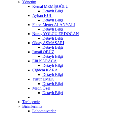
Yönetim
Kemal MEMİŞOĞLU
Detaylı Bilgi
Ayhan KUL
Detaylı Bilgi
Fikret Merter ALANYALI
Detaylı Bilgi
Nuray YOLCU ERDOĞAN
Detaylı Bilgi
Oktay ASMASARI
Detaylı Bilgi
İsmail OBUZ
Detaylı Bilgi
Elif KARACA
Detaylı Bilgi
Çiğdem KARA
Detaylı Bilgi
Yusuf EMEK
Detaylı Bilgi
Metin Özel
Detaylı Bilgi
Tarihçemiz
Birimlerimiz
Laboratuvarlar