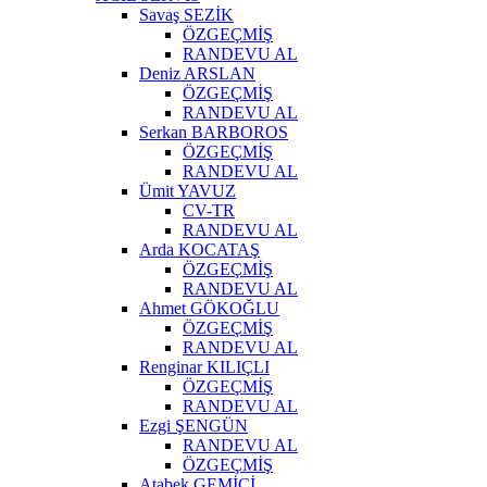
Savaş SEZİK
ÖZGEÇMİŞ
RANDEVU AL
Deniz ARSLAN
ÖZGEÇMİŞ
RANDEVU AL
Serkan BARBOROS
ÖZGEÇMİŞ
RANDEVU AL
Ümit YAVUZ
CV-TR
RANDEVU AL
Arda KOCATAŞ
ÖZGEÇMİŞ
RANDEVU AL
Ahmet GÖKOĞLU
ÖZGEÇMİŞ
RANDEVU AL
Renginar KILIÇLI
ÖZGEÇMİŞ
RANDEVU AL
Ezgi ŞENGÜN
RANDEVU AL
ÖZGEÇMİŞ
Atabek GEMİCİ