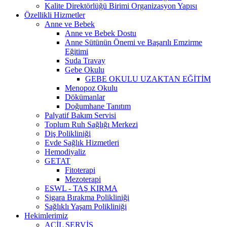
Kalite Direktörlüğü Birimi Organizasyon Yapısı
Özellikli Hizmetler
Anne ve Bebek
Anne ve Bebek Dostu
Anne Sütünün Önemi ve Başarılı Emzirme
Eğitimi
Suda Travay
Gebe Okulu
GEBE OKULU UZAKTAN EĞİTİM
Menopoz Okulu
Dökümanlar
Doğumhane Tanıtım
Palyatif Bakım Servisi
Toplum Ruh Sağlığı Merkezi
Diş Polikliniği
Evde Sağlık Hizmetleri
Hemodiyaliz
GETAT
Fitoterapi
Mezoterapi
ESWL - TAŞ KIRMA
Sigara Bırakma Polikliniği
Sağlıklı Yaşam Polikliniği
Hekimlerimiz
ACİL SERVİS