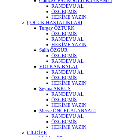
Gamze CESUROĞLU BAYRAMLI
RANDEVU AL
ÖZGEÇMİŞ
HEKİME YAZIN
ÇOCUK HASTALIKLARI
Turgay ÖZTÜRK
ÖZGEÇMİŞ
RANDEVU AL
HEKİME YAZIN
Salih ÖZGÜR
ÖZGEÇMİŞ
RANDEVU AL
VOLKAN BALAT
RANDEVU AL
ÖZGEÇMİŞ
HEKİME YAZIN
Şeyma AKKUŞ
RANDEVU AL
ÖZGEÇMİŞ
HEKİME YAZIN
Merve ÖNCEL ALANYALI
RANDEVU AL
ÖZGEÇMİŞ
HEKİME YAZIN
CİLDİYE