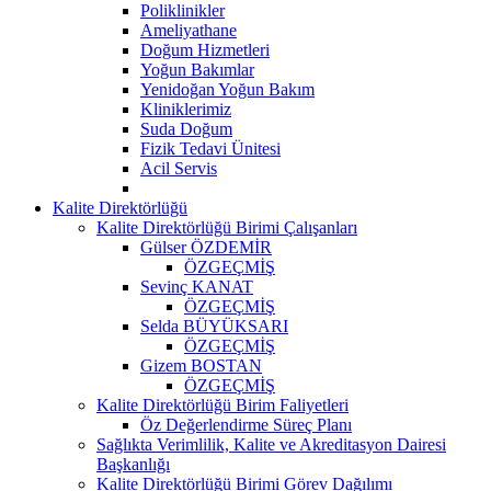
Poliklinikler
Ameliyathane
Doğum Hizmetleri
Yoğun Bakımlar
Yenidoğan Yoğun Bakım
Kliniklerimiz
Suda Doğum
Fizik Tedavi Ünitesi
Acil Servis
Kalite Direktörlüğü
Kalite Direktörlüğü Birimi Çalışanları
Gülser ÖZDEMİR
ÖZGEÇMİŞ
Sevinç KANAT
ÖZGEÇMİŞ
Selda BÜYÜKSARI
ÖZGEÇMİŞ
Gizem BOSTAN
ÖZGEÇMİŞ
Kalite Direktörlüğü Birim Faliyetleri
Öz Değerlendirme Süreç Planı
Sağlıkta Verimlilik, Kalite ve Akreditasyon Dairesi
Başkanlığı
Kalite Direktörlüğü Birimi Görev Dağılımı