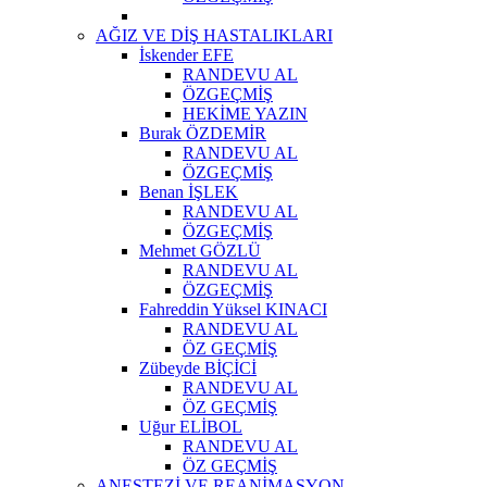
AĞIZ VE DİŞ HASTALIKLARI
İskender EFE
RANDEVU AL
ÖZGEÇMİŞ
HEKİME YAZIN
Burak ÖZDEMİR
RANDEVU AL
ÖZGEÇMİŞ
Benan İŞLEK
RANDEVU AL
ÖZGEÇMİŞ
Mehmet GÖZLÜ
RANDEVU AL
ÖZGEÇMİŞ
Fahreddin Yüksel KINACI
RANDEVU AL
ÖZ GEÇMİŞ
Zübeyde BİÇİCİ
RANDEVU AL
ÖZ GEÇMİŞ
Uğur ELİBOL
RANDEVU AL
ÖZ GEÇMİŞ
ANESTEZİ VE REANİMASYON