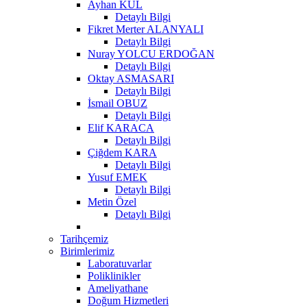
Ayhan KUL
Detaylı Bilgi
Fikret Merter ALANYALI
Detaylı Bilgi
Nuray YOLCU ERDOĞAN
Detaylı Bilgi
Oktay ASMASARI
Detaylı Bilgi
İsmail OBUZ
Detaylı Bilgi
Elif KARACA
Detaylı Bilgi
Çiğdem KARA
Detaylı Bilgi
Yusuf EMEK
Detaylı Bilgi
Metin Özel
Detaylı Bilgi
Tarihçemiz
Birimlerimiz
Laboratuvarlar
Poliklinikler
Ameliyathane
Doğum Hizmetleri