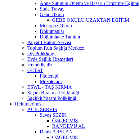
Anne Sütünün Önemi ve Başarılı Emzirme Eğitim
Suda Travay
Gebe Okulu
GEBE OKULU UZAKTAN EĞİTİM
Menopoz Okulu
Dökümanlar
Doğumhane Tanıtım
Palyatif Bakım Servisi
Toplum Ruh Sağlığı Merkezi
Diş Polikliniği
Evde Sağlık Hizmetleri
Hemodiyaliz
GETAT
Fitoterapi
Mezoterapi
ESWL - TAŞ KIRMA
Sigara Bırakma Polikliniği
Sağlıklı Yaşam Polikliniği
Hekimlerimiz
ACİL SERVİS
Savaş SEZİK
ÖZGEÇMİŞ
RANDEVU AL
Deniz ARSLAN
ÖZGEÇMİŞ