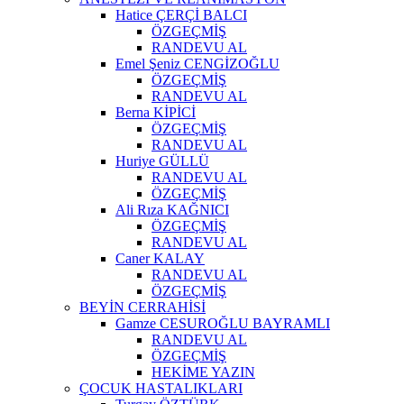
Hatice ÇERÇİ BALCI
ÖZGEÇMİŞ
RANDEVU AL
Emel Şeniz CENGİZOĞLU
ÖZGEÇMİŞ
RANDEVU AL
Berna KİPİCİ
ÖZGEÇMİŞ
RANDEVU AL
Huriye GÜLLÜ
RANDEVU AL
ÖZGEÇMİŞ
Ali Rıza KAĞNICI
ÖZGEÇMİŞ
RANDEVU AL
Caner KALAY
RANDEVU AL
ÖZGEÇMİŞ
BEYİN CERRAHİSİ
Gamze CESUROĞLU BAYRAMLI
RANDEVU AL
ÖZGEÇMİŞ
HEKİME YAZIN
ÇOCUK HASTALIKLARI