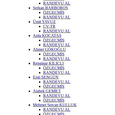
RANDEVU AL
Serkan BARBOROS
ÖZGEÇMİŞ
RANDEVU AL
Ümit YAVUZ
CV-TR
RANDEVU AL
Arda KOCATAŞ
ÖZGEÇMİŞ
RANDEVU AL
Ahmet GÖKOĞLU
ÖZGEÇMİŞ
RANDEVU AL
Renginar KILIÇLI
ÖZGEÇMİŞ
RANDEVU AL
Ezgi ŞENGÜN
RANDEVU AL
ÖZGEÇMİŞ
Atabek GEMİCİ
RANDEVU AL
ÖZGEÇMİŞ
Mehmet Sercan KULLUK
RANDEVU AL
ÖZGEÇMİŞ