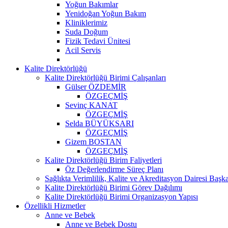
Yoğun Bakımlar
Yenidoğan Yoğun Bakım
Kliniklerimiz
Suda Doğum
Fizik Tedavi Ünitesi
Acil Servis
Kalite Direktörlüğü
Kalite Direktörlüğü Birimi Çalışanları
Gülser ÖZDEMİR
ÖZGEÇMİŞ
Sevinç KANAT
ÖZGEÇMİŞ
Selda BÜYÜKSARI
ÖZGEÇMİŞ
Gizem BOSTAN
ÖZGEÇMİŞ
Kalite Direktörlüğü Birim Faliyetleri
Öz Değerlendirme Süreç Planı
Sağlıkta Verimlilik, Kalite ve Akreditasyon Dairesi Başka
Kalite Direktörlüğü Birimi Görev Dağılımı
Kalite Direktörlüğü Birimi Organizasyon Yapısı
Özellikli Hizmetler
Anne ve Bebek
Anne ve Bebek Dostu