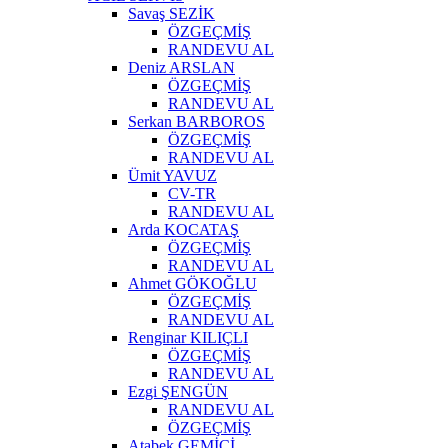
Savaş SEZİK
ÖZGEÇMİŞ
RANDEVU AL
Deniz ARSLAN
ÖZGEÇMİŞ
RANDEVU AL
Serkan BARBOROS
ÖZGEÇMİŞ
RANDEVU AL
Ümit YAVUZ
CV-TR
RANDEVU AL
Arda KOCATAŞ
ÖZGEÇMİŞ
RANDEVU AL
Ahmet GÖKOĞLU
ÖZGEÇMİŞ
RANDEVU AL
Renginar KILIÇLI
ÖZGEÇMİŞ
RANDEVU AL
Ezgi ŞENGÜN
RANDEVU AL
ÖZGEÇMİŞ
Atabek GEMİCİ