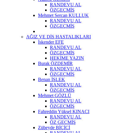
RANDEVU AL
ÖZGEÇMİŞ
Mehmet Sercan KULLUK
RANDEVU AL
ÖZGEÇMİŞ
AĞIZ VE DİŞ HASTALIKLARI
İskender EFE
RANDEVU AL
ÖZGEÇMİŞ
HEKİME YAZIN
Burak ÖZDEMİR
RANDEVU AL
ÖZGEÇMİŞ
Benan İŞLEK
RANDEVU AL
ÖZGEÇMİŞ
Mehmet GÖZLÜ
RANDEVU AL
ÖZGEÇMİŞ
Fahreddin Yüksel KINACI
RANDEVU AL
ÖZ GEÇMİŞ
Zübeyde BİÇİCİ
RANDEVU AL