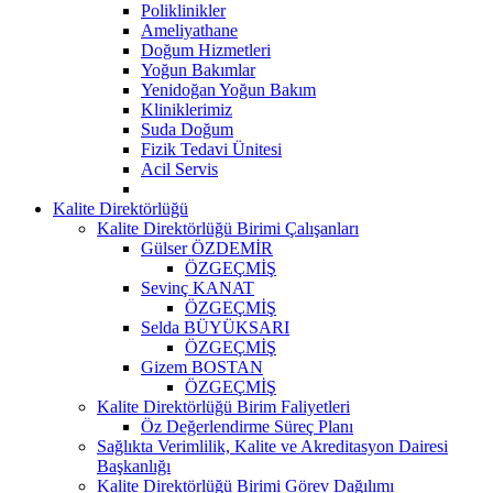
Poliklinikler
Ameliyathane
Doğum Hizmetleri
Yoğun Bakımlar
Yenidoğan Yoğun Bakım
Kliniklerimiz
Suda Doğum
Fizik Tedavi Ünitesi
Acil Servis
Kalite Direktörlüğü
Kalite Direktörlüğü Birimi Çalışanları
Gülser ÖZDEMİR
ÖZGEÇMİŞ
Sevinç KANAT
ÖZGEÇMİŞ
Selda BÜYÜKSARI
ÖZGEÇMİŞ
Gizem BOSTAN
ÖZGEÇMİŞ
Kalite Direktörlüğü Birim Faliyetleri
Öz Değerlendirme Süreç Planı
Sağlıkta Verimlilik, Kalite ve Akreditasyon Dairesi
Başkanlığı
Kalite Direktörlüğü Birimi Görev Dağılımı