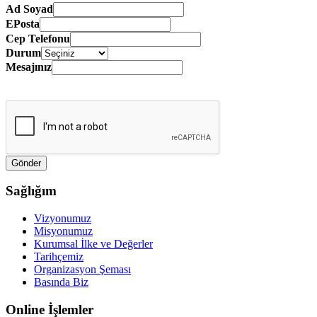
Ad Soyad
EPosta
Cep Telefonu
Durum
Mesajınız
Sağlığım
Vizyonumuz
Misyonumuz
Kurumsal İlke ve Değerler
Tarihçemiz
Organizasyon Şeması
Basında Biz
Online İşlemler