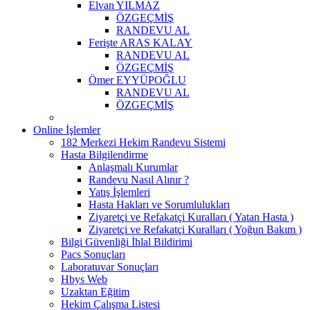
Elvan YILMAZ
ÖZGEÇMİŞ
RANDEVU AL
Ferişte ARAS KALAY
RANDEVU AL
ÖZGEÇMİŞ
Ömer EYYÜPOĞLU
RANDEVU AL
ÖZGEÇMİŞ
Online İşlemler
182 Merkezi Hekim Randevu Sistemi
Hasta Bilgilendirme
Anlaşmalı Kurumlar
Randevu Nasıl Alınır ?
Yatış İşlemleri
Hasta Hakları ve Sorumlulukları
Ziyaretçi ve Refakatçi Kuralları ( Yatan Hasta )
Ziyaretçi ve Refakatçi Kuralları ( Yoğun Bakım )
Bilgi Güvenliği İhlal Bildirimi
Pacs Sonuçları
Laboratuvar Sonuçları
Hbys Web
Uzaktan Eğitim
Hekim Çalışma Listesi