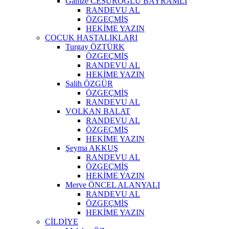
Gamze CESUROĞLU BAYRAMLI
RANDEVU AL
ÖZGEÇMİŞ
HEKİME YAZIN
ÇOCUK HASTALIKLARI
Turgay ÖZTÜRK
ÖZGEÇMİŞ
RANDEVU AL
HEKİME YAZIN
Salih ÖZGÜR
ÖZGEÇMİŞ
RANDEVU AL
VOLKAN BALAT
RANDEVU AL
ÖZGEÇMİŞ
HEKİME YAZIN
Şeyma AKKUŞ
RANDEVU AL
ÖZGEÇMİŞ
HEKİME YAZIN
Merve ÖNCEL ALANYALI
RANDEVU AL
ÖZGEÇMİŞ
HEKİME YAZIN
CİLDİYE