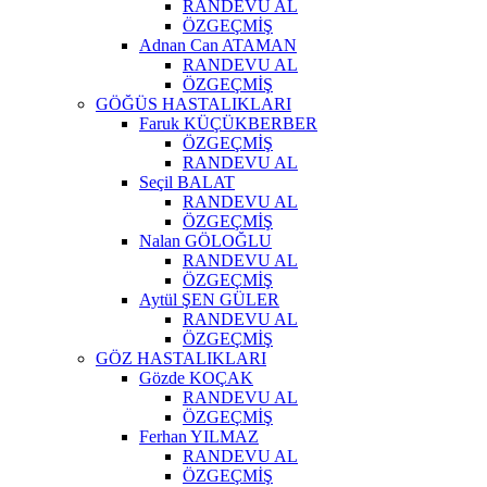
RANDEVU AL
ÖZGEÇMİŞ
Adnan Can ATAMAN
RANDEVU AL
ÖZGEÇMİŞ
GÖĞÜS HASTALIKLARI
Faruk KÜÇÜKBERBER
ÖZGEÇMİŞ
RANDEVU AL
Seçil BALAT
RANDEVU AL
ÖZGEÇMİŞ
Nalan GÖLOĞLU
RANDEVU AL
ÖZGEÇMİŞ
Aytül ŞEN GÜLER
RANDEVU AL
ÖZGEÇMİŞ
GÖZ HASTALIKLARI
Gözde KOÇAK
RANDEVU AL
ÖZGEÇMİŞ
Ferhan YILMAZ
RANDEVU AL
ÖZGEÇMİŞ