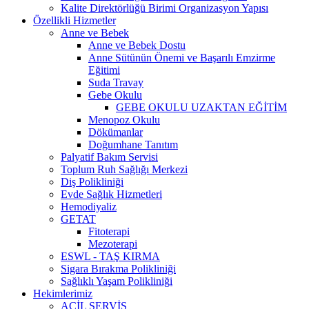
Kalite Direktörlüğü Birimi Organizasyon Yapısı
Özellikli Hizmetler
Anne ve Bebek
Anne ve Bebek Dostu
Anne Sütünün Önemi ve Başarılı Emzirme
Eğitimi
Suda Travay
Gebe Okulu
GEBE OKULU UZAKTAN EĞİTİM
Menopoz Okulu
Dökümanlar
Doğumhane Tanıtım
Palyatif Bakım Servisi
Toplum Ruh Sağlığı Merkezi
Diş Polikliniği
Evde Sağlık Hizmetleri
Hemodiyaliz
GETAT
Fitoterapi
Mezoterapi
ESWL - TAŞ KIRMA
Sigara Bırakma Polikliniği
Sağlıklı Yaşam Polikliniği
Hekimlerimiz
ACİL SERVİS