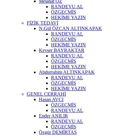
Melahat ÖZ
RANDEVU AL
ÖZGEÇMİŞ
HEKİME YAZIN
FİZİK TEDAVİ
N.Gül ÖZCAN ALTINKAPAK
RANDEVU AL
ÖZGEÇMİŞ
HEKİME YAZIN
Kevser BAYRAKTAR
RANDEVU AL
ÖZGEÇMİŞ
HEKİME YAZIN
Abdurrahim ALTINKAPAK
RANDEVU AL
ÖZGEÇMİŞ
HEKİME YAZIN
GENEL CERRAHİ
Hasan AVCI
ÖZGEÇMİŞ
RANDEVU AL
Ender ANILIR
RANDEVU AL
ÖZGEÇMİŞ
Özgür DEMİRTAŞ