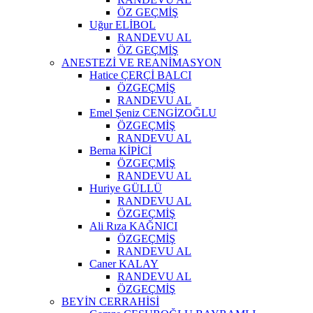
ÖZ GEÇMİŞ
Uğur ELİBOL
RANDEVU AL
ÖZ GEÇMİŞ
ANESTEZİ VE REANİMASYON
Hatice ÇERÇİ BALCI
ÖZGEÇMİŞ
RANDEVU AL
Emel Şeniz CENGİZOĞLU
ÖZGEÇMİŞ
RANDEVU AL
Berna KİPİCİ
ÖZGEÇMİŞ
RANDEVU AL
Huriye GÜLLÜ
RANDEVU AL
ÖZGEÇMİŞ
Ali Rıza KAĞNICI
ÖZGEÇMİŞ
RANDEVU AL
Caner KALAY
RANDEVU AL
ÖZGEÇMİŞ
BEYİN CERRAHİSİ