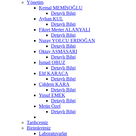
Yönetim
Kemal MEMİŞOĞLU
Detaylı Bilgi
Ayhan KUL
Detaylı Bilgi
Fikret Merter ALANYALI
Detaylı Bilgi
Nuray YOLCU ERDOĞAN
Detaylı Bilgi
Oktay ASMASARI
Detaylı Bilgi
İsmail OBUZ
Detaylı Bilgi
Elif KARACA
Detaylı Bilgi
Çiğdem KARA
Detaylı Bilgi
Yusuf EMEK
Detaylı Bilgi
Metin Özel
Detaylı Bilgi
Tarihçemiz
Birimlerimiz
Laboratuvarlar