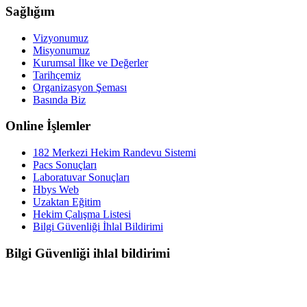
Sağlığım
Vizyonumuz
Misyonumuz
Kurumsal İlke ve Değerler
Tarihçemiz
Organizasyon Şeması
Basında Biz
Online İşlemler
182 Merkezi Hekim Randevu Sistemi
Pacs Sonuçları
Laboratuvar Sonuçları
Hbys Web
Uzaktan Eğitim
Hekim Çalışma Listesi
Bilgi Güvenliği İhlal Bildirimi
Bilgi Güvenliği ihlal bildirimi