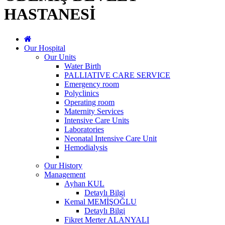
HASTANESİ
Our Hospital
Our Units
Water Birth
PALLIATIVE CARE SERVICE
Emergency room
Polyclinics
Operating room
Maternity Services
Intensive Care Units
Laboratories
Neonatal Intensive Care Unit
Hemodialysis
Our History
Management
Ayhan KUL
Detaylı Bilgi
Kemal MEMİŞOĞLU
Detaylı Bilgi
Fikret Merter ALANYALI