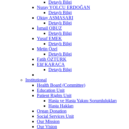
Detaylı Bilgi
Nuray YOLCU ERDOĞAN
Detaylı Bilgi
Oktay ASMASARI
Detaylı Bilgi
İsmail OBUZ
Detaylı Bilgi
Yusuf EMEK
Detaylı Bilgi
Metin Özel
Detaylı Bilgi
Fatih ÖZTÜRK
Elif KARACA
Detaylı Bilgi
Institutional
Health Board (Committee)
Education Unit
Patient Rights Unit
Hasta ve Hasta Yakını Sorumlulukları
Hasta Hakları
Organ Donation
Social Services Unit
Our Mission
Our Vision