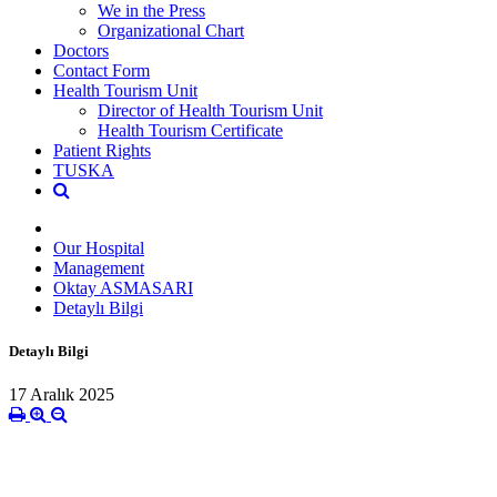
We in the Press
Organizational Chart
Doctors
Contact Form
Health Tourism Unit
Director of Health Tourism Unit
Health Tourism Certificate
Patient Rights
TUSKA
Our Hospital
Management
Oktay ASMASARI
Detaylı Bilgi
Detaylı Bilgi
17 Aralık 2025